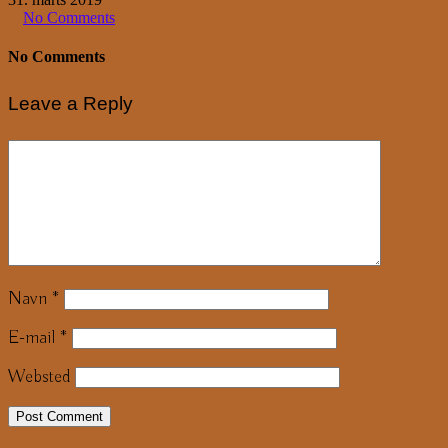
No Comments
No Comments
Leave a Reply
Navn
*
E-mail
*
Websted