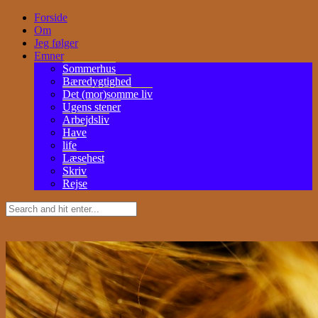
Forside
Om
Jeg følger
Emner
Sommerhus
Bæredygtighed
Det (mor)somme liv
Ugens stener
Arbejdsliv
Have
life
Læsehest
Skriv
Rejse