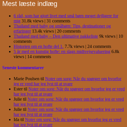
Mest læste indlæg
6 råd, som har gjort livet med små børn meget dejligere for
mig
31.8k views
|
31 comments
Thailand med baby og småbørn: Tips, destinationer og
erfaringer
13.4k views
|
20 comments
Thailand med baby – Den ultimative pakkeliste
9k views
|
10
comments
Historien om en hofte del 1.
7.7k views
|
24 comments
5 år med en kunstig hofte: en slags midtvejsevaluering
6.8k
views
|
14 comments
Seneste kommentarer
Marie Poulsen
til
Noter om sorg: Når du spørger om hvorfor
jeg er vred har jeg lyst til at svare
Ester
til
Noter om sorg: Når du spørger om hvorfor jeg er vred
har jeg lyst til at svare
Julie
til
Noter om sorg: Når du spørger om hvorfor jeg er vred
har jeg lyst til at svare
Julie
til
Noter om sorg: Når du spørger om hvorfor jeg er vred
har jeg lyst til at svare
Ida
til
Noter om sorg: Når du spørger om hvorfor jeg er vred
har jeg lyst til at svare