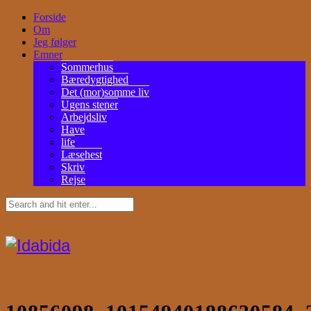
Forside
Om
Jeg følger
Emner
Sommerhus
Bæredygtighed
Det (mor)somme liv
Ugens stener
Arbejdsliv
Have
life
Læsehest
Skriv
Rejse