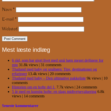
Navn
*
E-mail
*
Websted
Mest læste indlæg
6 råd, som har gjort livet med små børn meget dejligere for
mig
31.8k views
|
31 comments
Thailand med baby og småbørn: Tips, destinationer og
erfaringer
13.4k views
|
20 comments
Thailand med baby – Den ultimative pakkeliste
9k views
|
10
comments
Historien om en hofte del 1.
7.7k views
|
24 comments
5 år med en kunstig hofte: en slags midtvejsevaluering
6.8k
views
|
14 comments
Seneste kommentarer