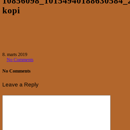
10856098_10154940188630584_
kopi
8. marts 2019
No Comments
No Comments
Leave a Reply