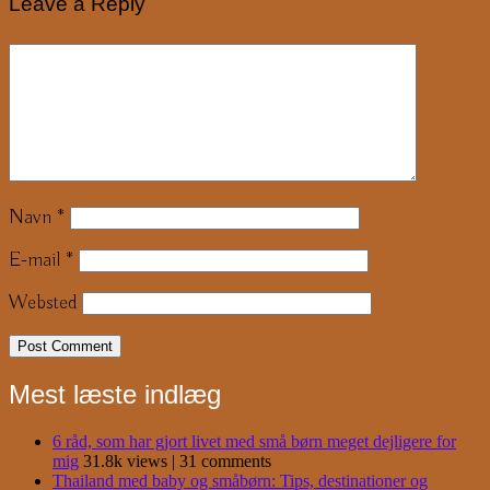
Leave a Reply
Navn
*
E-mail
*
Websted
Mest læste indlæg
6 råd, som har gjort livet med små børn meget dejligere for
mig
31.8k views
|
31 comments
Thailand med baby og småbørn: Tips, destinationer og