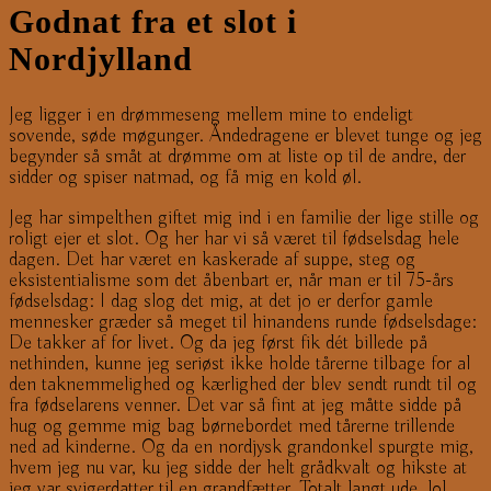
Godnat fra et slot i
Nordjylland
Jeg ligger i en drømmeseng mellem mine to endeligt
sovende, søde møgunger. Åndedragene er blevet tunge og jeg
begynder så småt at drømme om at liste op til de andre, der
sidder og spiser natmad, og få mig en kold øl.
Jeg har simpelthen giftet mig ind i en familie der lige stille og
roligt ejer et slot. Og her har vi så været til fødselsdag hele
dagen. Det har været en kaskerade af suppe, steg og
eksistentialisme som det åbenbart er, når man er til 75-års
fødselsdag: I dag slog det mig, at det jo er derfor gamle
mennesker græder så meget til hinandens runde fødselsdage:
De takker af for livet. Og da jeg først fik dét billede på
nethinden, kunne jeg seriøst ikke holde tårerne tilbage for al
den taknemmelighed og kærlighed der blev sendt rundt til og
fra fødselarens venner. Det var så fint at jeg måtte sidde på
hug og gemme mig bag børnebordet med tårerne trillende
ned ad kinderne. Og da en nordjysk grandonkel spurgte mig,
hvem jeg nu var, ku jeg sidde der helt grådkvalt og hikste at
jeg var svigerdatter til en grandfætter. Totalt langt ude, lol.