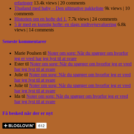
erfaringer
13.4k views
|
20 comments
Thailand med baby – Den ultimative pakkeliste
9k views
|
10
comments
Historien om en hofte del 1.
7.7k views
|
24 comments
5 år med en kunstig hofte: en slags midtvejsevaluering
6.8k
views
|
14 comments
Seneste kommentarer
Marie Poulsen
til
Noter om sorg: Når du spørger om hvorfor
jeg er vred har jeg lyst til at svare
Ester
til
Noter om sorg: Når du spørger om hvorfor jeg er vred
har jeg lyst til at svare
Julie
til
Noter om sorg: Når du spørger om hvorfor jeg er vred
har jeg lyst til at svare
Julie
til
Noter om sorg: Når du spørger om hvorfor jeg er vred
har jeg lyst til at svare
Ida
til
Noter om sorg: Når du spørger om hvorfor jeg er vred
har jeg lyst til at svare
Få besked når der er nyt