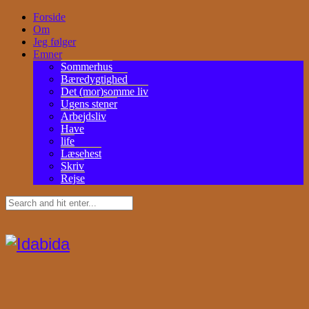
Forside
Om
Jeg følger
Emner
Sommerhus
Bæredygtighed
Det (mor)somme liv
Ugens stener
Arbejdsliv
Have
life
Læsehest
Skriv
Rejse