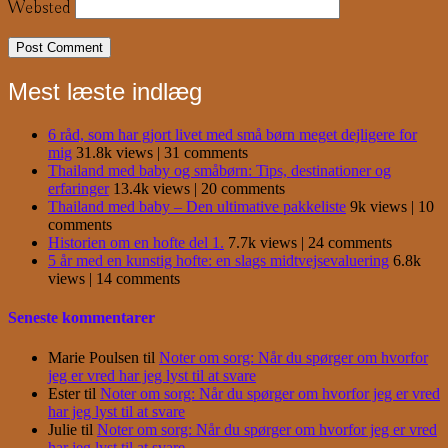
Websted
Mest læste indlæg
6 råd, som har gjort livet med små børn meget dejligere for
mig
31.8k views
|
31 comments
Thailand med baby og småbørn: Tips, destinationer og
erfaringer
13.4k views
|
20 comments
Thailand med baby – Den ultimative pakkeliste
9k views
|
10
comments
Historien om en hofte del 1.
7.7k views
|
24 comments
5 år med en kunstig hofte: en slags midtvejsevaluering
6.8k
views
|
14 comments
Seneste kommentarer
Marie Poulsen
til
Noter om sorg: Når du spørger om hvorfor
jeg er vred har jeg lyst til at svare
Ester
til
Noter om sorg: Når du spørger om hvorfor jeg er vred
har jeg lyst til at svare
Julie
til
Noter om sorg: Når du spørger om hvorfor jeg er vred
har jeg lyst til at svare