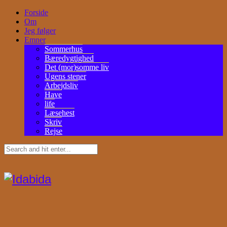
Forside
Om
Jeg følger
Emner
Sommerhus
Bæredygtighed
Det (mor)somme liv
Ugens stener
Arbejdsliv
Have
life
Læsehest
Skriv
Rejse