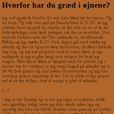
Hvorfor har du græd i øjnene?
Jeg ved sguda ik hvorfor. Er nok bare løbet tør for hjerne. Og
for krop. Og tabt min sjæl på Sluseholmen kl 17.30, da jeg
cyklede hjem og godt ku mærke, at det nok var en af de der
åndenødsdage, man først opdager, når den er overstået. Den
startede klokken seks da Otto vækkede os, så afleverede
Niklas og jeg mødte 8.30. Hele dagen gik med møder og
arbejde og det var ligesom først derhjemme, da døren lukkede
bag mig, og jeg sad på gulvet med to trætte børn, at jeg
opdagede at jeg er gået langt over stregen for hvad jeg
magter. Men det er løbet jo ligeglad med, for selvom jeg i
teorien har fri i morgen, er jeg mega bagud på arbejdet og vi
får Air bnb gæster og skal pakke til sommerhus og jeg kan
overskue præcis ingenting af det. Der er plads til lige præcis
nul af alt det dejlige, fordi al energi er gået til arbejdet.
(…)
I dag er det Torsdag og nu har jeg taget en tudekiks, holdt
min ugentlige fridag (som jeg ikke nåede sidste uge og
egentlig slet ikke har tid til), drukket vores pant op på Coffee