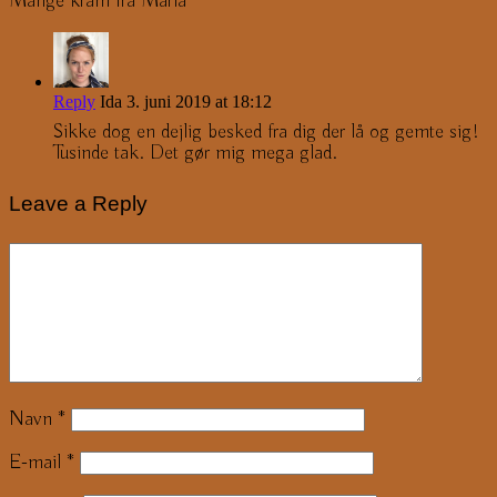
Mange kram fra Maria
Reply
Ida
3. juni 2019 at 18:12
Sikke dog en dejlig besked fra dig der lå og gemte sig!
Tusinde tak. Det gør mig mega glad.
Leave a Reply
Navn
*
E-mail
*