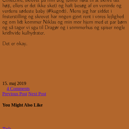
Collective, skrevet på min bog (bliver nødt til at skrive det
højt, ellers er det ikke sket) og haft besøg af en veninde og
verdens sødeste baby (#kugodt). Mens jeg har siddet i
fosterstilling og skrevet har nogen gjort rent i vores lejlighed
og om lidt kommer Niklas og min mor hjem med et par børn
og så tager vi sgu til Dragør og i sommerhus og spiser nogle
kridhvide kulhydrater.
Det er okay.
15. maj 2019
4 Comments
Previous Post
Next Post
You Might Also Like