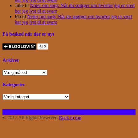
Julie
til
Noter om sorg: Når du spørger om hvorfor jeg er vred
har jeg lyst til at svare
Ida
til
Noter om sorg: Når du spørger om hvorfor jeg er vred
har jeg lyst til at svare
Få besked når der er nyt
Arkiver
Arkiver
Kategorier
Kategorier
Facebook
Instagram
Bloglovin
RSS
© 2017 All Rights Reserved
Back to top