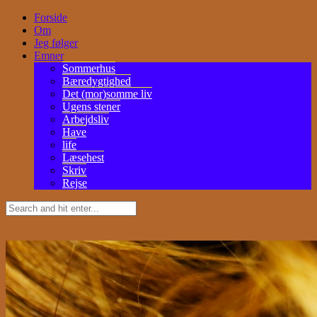
Forside
Om
Jeg følger
Emner
Sommerhus
Bæredygtighed
Det (mor)somme liv
Ugens stener
Arbejdsliv
Have
life
Læsehest
Skriv
Rejse