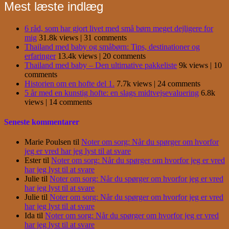
Mest læste indlæg
6 råd, som har gjort livet med små børn meget dejligere for
mig
31.8k views
|
31 comments
Thailand med baby og småbørn: Tips, destinationer og
erfaringer
13.4k views
|
20 comments
Thailand med baby – Den ultimative pakkeliste
9k views
|
10
comments
Historien om en hofte del 1.
7.7k views
|
24 comments
5 år med en kunstig hofte: en slags midtvejsevaluering
6.8k
views
|
14 comments
Seneste kommentarer
Marie Poulsen
til
Noter om sorg: Når du spørger om hvorfor
jeg er vred har jeg lyst til at svare
Ester
til
Noter om sorg: Når du spørger om hvorfor jeg er vred
har jeg lyst til at svare
Julie
til
Noter om sorg: Når du spørger om hvorfor jeg er vred
har jeg lyst til at svare
Julie
til
Noter om sorg: Når du spørger om hvorfor jeg er vred
har jeg lyst til at svare
Ida
til
Noter om sorg: Når du spørger om hvorfor jeg er vred
har jeg lyst til at svare