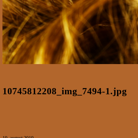
10745812208_img_7494-1.jpg
19. august 2019