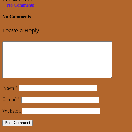
No Comments
No Comments
Leave a Reply
Navn
*
E-mail
*
Websted