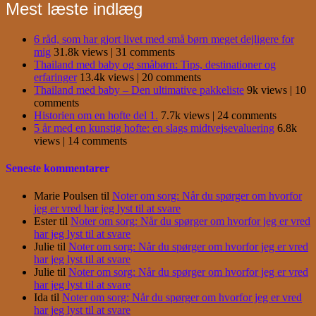
Mest læste indlæg
6 råd, som har gjort livet med små børn meget dejligere for
mig
31.8k views
|
31 comments
Thailand med baby og småbørn: Tips, destinationer og
erfaringer
13.4k views
|
20 comments
Thailand med baby – Den ultimative pakkeliste
9k views
|
10
comments
Historien om en hofte del 1.
7.7k views
|
24 comments
5 år med en kunstig hofte: en slags midtvejsevaluering
6.8k
views
|
14 comments
Seneste kommentarer
Marie Poulsen
til
Noter om sorg: Når du spørger om hvorfor
jeg er vred har jeg lyst til at svare
Ester
til
Noter om sorg: Når du spørger om hvorfor jeg er vred
har jeg lyst til at svare
Julie
til
Noter om sorg: Når du spørger om hvorfor jeg er vred
har jeg lyst til at svare
Julie
til
Noter om sorg: Når du spørger om hvorfor jeg er vred
har jeg lyst til at svare
Ida
til
Noter om sorg: Når du spørger om hvorfor jeg er vred
har jeg lyst til at svare