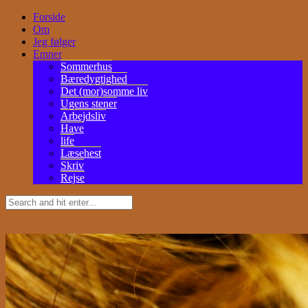
Forside
Om
Jeg følger
Emner
Sommerhus
Bæredygtighed
Det (mor)somme liv
Ugens stener
Arbejdsliv
Have
life
Læsehest
Skriv
Rejse