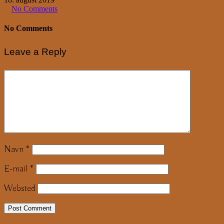
No Comments
No Comments
Leave a Reply
Navn
*
E-mail
*
Websted