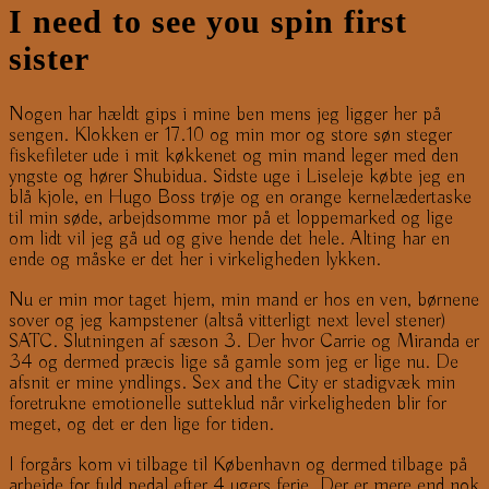
I need to see you spin first
sister
Nogen har hældt gips i mine ben mens jeg ligger her på
sengen. Klokken er 17.10 og min mor og store søn steger
fiskefileter ude i mit køkkenet og min mand leger med den
yngste og hører Shubidua. Sidste uge i Liseleje købte jeg en
blå kjole, en Hugo Boss trøje og en orange kernelædertaske
til min søde, arbejdsomme mor på et loppemarked og lige
om lidt vil jeg gå ud og give hende det hele. Alting har en
ende og måske er det her i virkeligheden lykken.
Nu er min mor taget hjem, min mand er hos en ven, børnene
sover og jeg kampstener (altså vitterligt next level stener)
SATC. Slutningen af sæson 3. Der hvor Carrie og Miranda er
34 og dermed præcis lige så gamle som jeg er lige nu. De
afsnit er mine yndlings. Sex and the City er stadigvæk min
foretrukne emotionelle sutteklud når virkeligheden blir for
meget, og det er den lige for tiden.
I forgårs kom vi tilbage til København og dermed tilbage på
arbejde for fuld pedal efter 4 ugers ferie. Der er mere end nok