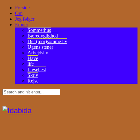
Forside
Om
Jeg følger
Emner
Sommerhus
Bæredygtighed
Det (mor)somme liv
Ugens stener
Arbejdsliv
Have
life
Læsehest
Skriv
Rejse