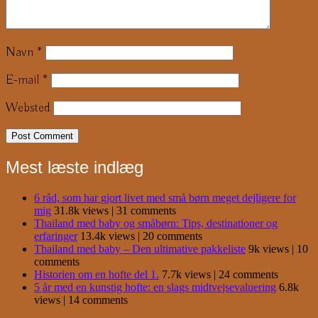
Navn
*
E-mail
*
Websted
Mest læste indlæg
6 råd, som har gjort livet med små børn meget dejligere for
mig
31.8k views
|
31 comments
Thailand med baby og småbørn: Tips, destinationer og
erfaringer
13.4k views
|
20 comments
Thailand med baby – Den ultimative pakkeliste
9k views
|
10
comments
Historien om en hofte del 1.
7.7k views
|
24 comments
5 år med en kunstig hofte: en slags midtvejsevaluering
6.8k
views
|
14 comments