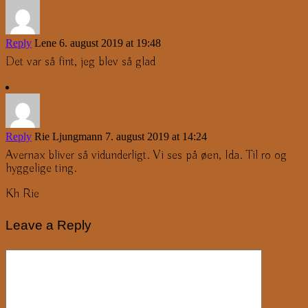
Reply
Lene
6. august 2019 at 19:48
Det var så fint, jeg blev så glad
Reply
Rie Ljungmann
7. august 2019 at 14:24
Avernax bliver så vidunderligt. Vi ses på øen, Ida. Til ro og
hyggelige ting.
Kh Rie
Leave a Reply