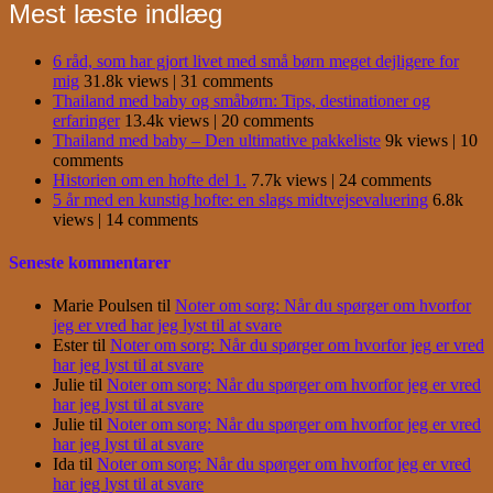
Mest læste indlæg
6 råd, som har gjort livet med små børn meget dejligere for
mig
31.8k views
|
31 comments
Thailand med baby og småbørn: Tips, destinationer og
erfaringer
13.4k views
|
20 comments
Thailand med baby – Den ultimative pakkeliste
9k views
|
10
comments
Historien om en hofte del 1.
7.7k views
|
24 comments
5 år med en kunstig hofte: en slags midtvejsevaluering
6.8k
views
|
14 comments
Seneste kommentarer
Marie Poulsen
til
Noter om sorg: Når du spørger om hvorfor
jeg er vred har jeg lyst til at svare
Ester
til
Noter om sorg: Når du spørger om hvorfor jeg er vred
har jeg lyst til at svare
Julie
til
Noter om sorg: Når du spørger om hvorfor jeg er vred
har jeg lyst til at svare
Julie
til
Noter om sorg: Når du spørger om hvorfor jeg er vred
har jeg lyst til at svare
Ida
til
Noter om sorg: Når du spørger om hvorfor jeg er vred
har jeg lyst til at svare