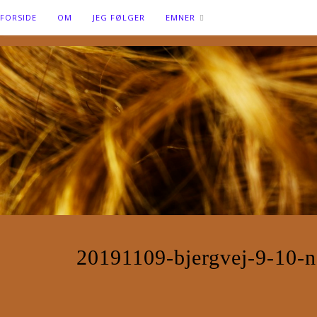
FORSIDE
OM
JEG FØLGER
EMNER
20191109-bjergvej-9-10