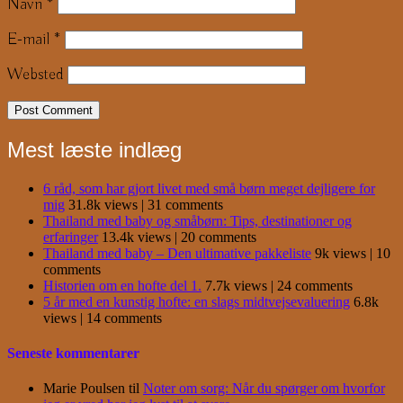
Navn
*
E-mail
*
Websted
Mest læste indlæg
6 råd, som har gjort livet med små børn meget dejligere for
mig
31.8k views
|
31 comments
Thailand med baby og småbørn: Tips, destinationer og
erfaringer
13.4k views
|
20 comments
Thailand med baby – Den ultimative pakkeliste
9k views
|
10
comments
Historien om en hofte del 1.
7.7k views
|
24 comments
5 år med en kunstig hofte: en slags midtvejsevaluering
6.8k
views
|
14 comments
Seneste kommentarer
Marie Poulsen
til
Noter om sorg: Når du spørger om hvorfor