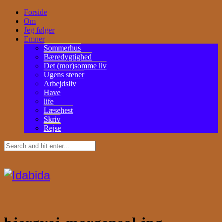
Forside
Om
Jeg følger
Emner
Sommerhus
Bæredygtighed
Det (mor)somme liv
Ugens stener
Arbejdsliv
Have
life
Læsehest
Skriv
Rejse