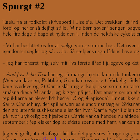
Spurgt #2
Tutelu fra et fodkoldt skrivebord i Liseleje. Det trækker lidt i
forbi og her er så dejligt stille. Mine børn sover i sengen bagv
hele fire dage tilbage at nyde den i, inden de hektiske cykelsti
– Vi har besluttet os for at sælge vores sommerhus. Det river, m
ejendomsmægler og så. …Ja. Så sælger vi sgu Edens have og de
– Jeg har foræret mig selv mit livs første iPad i julegave og 
–
And Just Like That
har jeg så mange hjerteskærende tanker om,
(Weekendavisen, Politiken, Guardian osv. osv.). Virkelig. Selvf
bare overleve og 2) Carrie slår mig virkelig ikke som den ration
småsnaldrede Miranda, jeg kigger på jer! Det eneste serien eft
replikkerne er blevet lidt bedre i 3 og 4 episode? Er det ikk
Sarita Choudhury, der spiller Carries ejendomsmægler. Sidstnæ
den afsluttende sushi-scene eller der hvor Carrie ryger i bilen 
på hvor ulykkelig og hjælpeløs Carrie var da hendes nu afdøde ma
september); jeg elsker dog at sidste scene med ham, var den 
Jeg ved godt, at det afviger lidt fra det jeg skrev forrige uge,
på ting igen (som
Guardian
skrev:
“The onslaught of “woke” teac