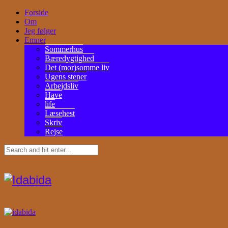
Forside
Om
Jeg følger
Emner
Sommerhus
Bæredygtighed
Det (mor)somme liv
Ugens stener
Arbejdsliv
Have
life
Læsehest
Skriv
Rejse