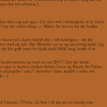
s that felt effortless.”
).
kan blive sig selv igen. Det sker nok i forlængelse af at Carrie
 I ate the whole thing
…). Måske får hun en kat der hedder
 havet ved Liberty Island eller – lidt kedeligere – det der
ten med sig selv eller Miranda i en ny og upcoming bydel. Jeg
et blir godt (men for Guds skyld IKKE brug hende til at
et kunstimperium op med sin nye BFF? Den der kunst-
le taget er kemien mellem Kristin Davis og Nicole Ari Parker
n skuespiller i satc?! (kommer i dette øjeblik i tanke om
rbi…).
h Fawcett i 70’erne. Så hvis I får øje på en virkelig træt