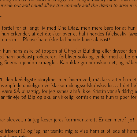
 inside out and could allow the comedy and the drama to arise in way
e:
l fordel for et langt liv med Che Diaz, men mere bare for at hun 
un erkender, at det dækker over et hul i hendes følelsesliv (
and
 næsten – Please bare ikke lad hende blive aktivist!
er hun hans aske på toppen af Chrysler Building eller drysser den i
med ham podcastproduceren, forbliver solo og ender med at bo en
 og Seema ejendomsmægler. Kan ikke gennemskue det, og håber d
t. den kedeligste storyline, men hvem ved, måske starter hun 
 ovenpå de ulidelige overklassemiddagsselskabskvaler… I det he
re SÅ pinagtig, for jeg synes altså ikke Kristin var så dårlig e
Char får øje på Big og skuler virkelig komisk mens hun tripper fo
 har skrevet, når jeg læser jeres kommentarer). Er der mere? Jo!
s frisøren(!) og jeg har tænkt mig at vise ham et billede af Farra
det bare mig.