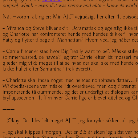
original, which – even if it was narrow and elite – knew its world
Nå. Hvorom alting er: Min AJLT vejrudsigt her efter 4. episod
– Miranda og Steve bliver skilt. Udramatisk og egentlig ikke ti
og Charlotte har konfronteret hende med hendes drikkeri, hvor h
Fatty og flytter tilbage til Manhattan? Hvem ved, jeg håber det
– Carrie finder et sted hvor Big “really want to be”. Måske still
sommerhussted, de havde? Jeg tror Carrie, efter lidt møsseri 
glæder mig vildt meget til at se hvad der skal ske med hende
lukke hullet efter Samantha i trekløveret).
– Charlotte skal indse noget med hendes nonbinære datter… P
Wikipedia-scene var måske lidt overdrevet, men dog tiltrængt
imponerende tåkrummende, og det er underligt at dialogen kan væ
bryllupsscenen i 1. film hvor Carrie lige er blevet ditched og 
———
– (Okay. Det blev lidt meget AJLT. Jeg fortryder sikkert alt jeg
– Jeg skal klippes i morgen. Det er 3,5 år siden jeg sidst var ho
krydsning mellem Simply Red og Bon Jovi i nær fremtid, så er 