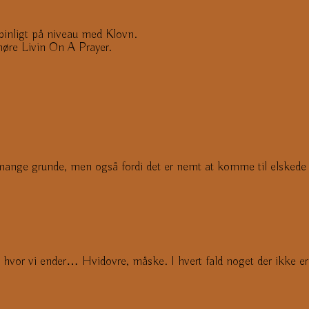
pinligt på niveau med Klovn.
 høre Livin On A Prayer.
ange grunde, men også fordi det er nemt at komme til elsked
vor vi ender… Hvidovre, måske. I hvert fald noget der ikke er