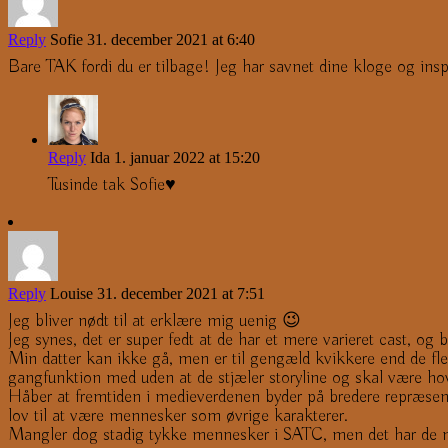
Reply
Sofie
31. december 2021 at 6:40
Bare TAK fordi du er tilbage! Jeg har savnet dine kloge og insp
Reply
Ida
1. januar 2022 at 15:20
Tusinde tak Sofie♥️
Reply
Louise
31. december 2021 at 7:51
Jeg bliver nødt til at erklære mig uenig 😉
Jeg synes, det er super fedt at de har et mere varieret cast, og b
Min datter kan ikke gå, men er til gengæld kvikkere end de flest
gangfunktion med uden at de stjæler storyline og skal være hove
Håber at fremtiden i medieverdenen byder på bredere repræsenta
lov til at være mennesker som øvrige karakterer.
Mangler dog stadig tykke mennesker i SATC, men det har de måsk