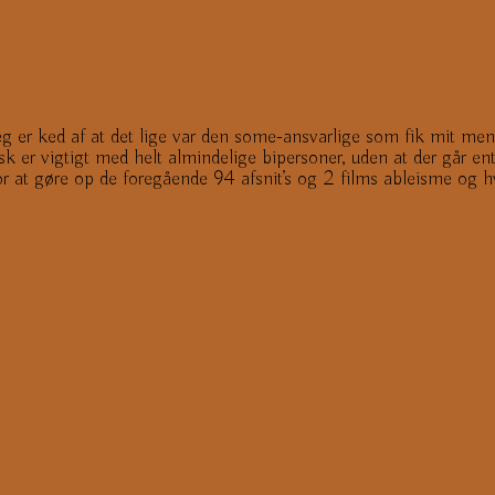
Jeg er ked af at det lige var den some-ansvarlige som fik mit ment
k er vigtigt med helt almindelige bipersoner, uden at der går en
r at gøre op de foregående 94 afsnit’s og 2 films ableisme og hv