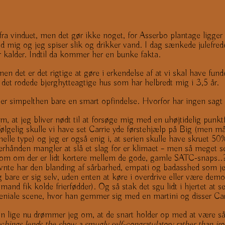
nd fra vinduet, men det gør ikke noget, for Asserbo plantage ligg
ed mig og jeg spiser slik og drikker vand. I dag sænkede julefrede
er kalder. Indtil da kommer her en bunke fakta.
en det er det rigtige at gøre i erkendelse af at vi skal have fund
t rodede bjerghytteagtige hus som har helbredt mig i 3,5 år.
det er simpelthen bare en smart opfindelse. Hvorfor har ingen sa
 at jeg bliver nødt til at forsøge mig med en uhøjtidelig punktfo
ølgelig skulle vi have set Carrie yde førstehjælp på Big (men må 
elle type) og jeg er også enig i, at serien skulle have skruet 50
erhånden mangler at slå et slag for er klimaet – men så meget sel
e som om der er lidt kortere mellem de gode, gamle SATC-snaps.
vnte har den blanding af sårbarhed, empati og badasshed som je
og bare er sig selv, uden enten at køre i overdrive eller være de
nd fik kolde frierfødder). Og så stak det sgu lidt i hjertet at s
geniale scene, hvor han gemmer sig med en martini og disser Ca
 men lige nu drømmer jeg om, at de snart holder op med at være så 
hings lends the show a smugly self-congratulatory rather than ironi