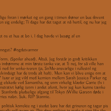
er lige foran i mørket og en gang i timen drøner en bus dovent
n sig endelig; Ti dage har det taget at nå hertil, og nu har jeg
et os et hus at bo i. I dag havde vi besøg af en
gt noget? #ogdetvarmor
rm. (Spoiler ahead). Altså. Jeg forstår jo godt kritikken
indrømme at min første tanke var, at 1) nej, for så ville han
% ned for woke-iveren (ja, SoMe-ansvarlige i rullestol og
vindsigt har de trods alt haft). Men kan vi blive enige om at
.? Især er jeg vild med kemien mellem Sarah Jessica Parker og
g elskede ved Samantha, og som virkelig klæder Carrie (fx i
monstrativt kølig (som i andet afsnit, hvor jeg kun kunne tænke
e Stanfords pludselige afgang til Tokyo (Willie Garson døde i
rries nabo. Suk. RIP Stannie.
politisk korrekte og i stedet bare har det grineren og tager pis
cally self-aware air. This does nothing to make it sing like the