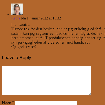
Reply
Ida
1. januar 2022 at 15:32
Hej Louise,
Tusinde tak for den besked, den er jeg virkelig glad for! 
sådan, kan jeg sagtens se hvad du mener. Og at det faktis
bare embrace, at AJLT produktionen endelig har sat sig fo
syn på vigtigheden af bipersoner med handicap.
Og godt nytår:)
Leave a Reply
Navn
*