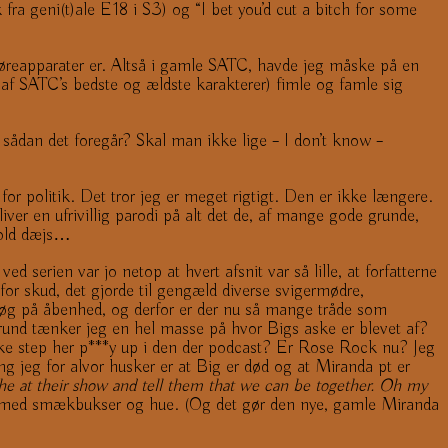
ra geni(t)ale E18 i S3) og “I bet you’d cut a bitch for some
høreapparater er. Altså i gamle SATC, havde jeg måske på en
n af SATC’s bedste og ældste karakterer) fimle og famle sig
 sådan det foregår? Skal man ikke lige – I don’t know –
or politik. Det tror jeg er meget rigtigt. Den er ikke længere.
liver en ufrivillig parodi på alt det de, af mange gode grunde,
e old dæjs…
 serien var jo netop at hvert afsnit var så lille, at forfatterne
for skud, det gjorde til gengæld diverse svigermødre,
søg på åbenhed, og derfor er der nu så mange tråde som
grund tænker jeg en hel masse på hvor Bigs aske er blevet af?
kke step her p***y up i den der podcast? Er Rose Rock nu? Jeg
ng jeg for alvor husker er at Big er død og at Miranda pt er
he at their show and tell them that we can be together. Oh my
a med smækbukser og hue. (Og det gør den nye, gamle Miranda