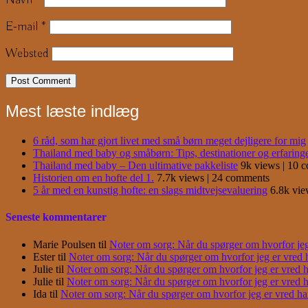
Navn
*
E-mail
*
Websted
Mest læste indlæg
6 råd, som har gjort livet med små børn meget dejligere for mig
Thailand med baby og småbørn: Tips, destinationer og erfaring
Thailand med baby – Den ultimative pakkeliste
9k views
|
10 
Historien om en hofte del 1.
7.7k views
|
24 comments
5 år med en kunstig hofte: en slags midtvejsevaluering
6.8k vi
Seneste kommentarer
Marie Poulsen
til
Noter om sorg: Når du spørger om hvorfor jeg e
Ester
til
Noter om sorg: Når du spørger om hvorfor jeg er vred har
Julie
til
Noter om sorg: Når du spørger om hvorfor jeg er vred har
Julie
til
Noter om sorg: Når du spørger om hvorfor jeg er vred har
Ida
til
Noter om sorg: Når du spørger om hvorfor jeg er vred har j