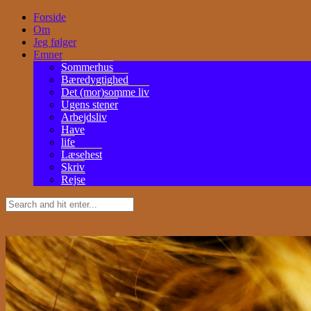
Forside
Om
Jeg følger
Emner
Sommerhus
Bæredygtighed
Det (mor)somme liv
Ugens stener
Arbejdsliv
Have
life
Læsehest
Skriv
Rejse