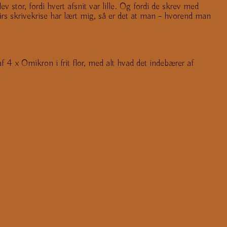
tor, fordi hvert afsnit var lille. Og fordi de skrev med
års skrivekrise har lært mig, så er det at man – hvorend man
af 4 x Omikron i frit flor, med alt hvad det indebærer af