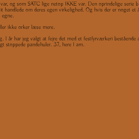
r, og som SATC lige netop IKKE var. Den oprindelige serie blev s
nit handlede om deres egen virkelighed. Og hvis der er noget et 
s egne.
ler ikke orker læse mere.
. I år har jeg valgt at fejre det med et festfyrværkeri bestående 
igt stoppede pandehuler. 37, here I am.