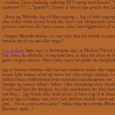
– snakker Carrie pludselig underligt BFF-sprog med Seema? “Don’
cashmere”?? (…*græder*). Seema er blevet lige præcis den Sam
– Steve og Miranda. Jeg vil ikke engang… Jeg vil ikke engang 
eller anden måde kunne forstå det, men i nye obligatorisk-rumme
gennem nærmest alle hans scener, virker latterliggørelsen af ha
– hopper Miranda direkte i en taxi efter hun har forladt sin pa
fortælle det til sin søn eller noget?
I
en podcast
hørte jeg Liv Strömquist sige, at Michael Patrick K
Det show, de allerhelst vil (og kan) lave, er ikke det show de ha
gerne vil give airtime. Men endnu værre så spilder de mulighede
Jeg er hverken forfatter eller har læst moderne kultur eller noge
kunne fylde masser af lol og nerve ind i den simple struktur. I
fodfetichister, midtlivskriseramte wannabe taskedesignere mv
hænger og svæver diffust i luften. I den oprindelige serie skæ
Hvad med ham der drengen, fra Lilys musikskole der ikke kunne
ved ikke… Jeg forstår ikke hvad serien vil have mig til at foku
præcis lige så blåøjet naiv, som hun altid har skældt Carrie ud
god… I’m in a rom-com Carrie!”
måske ikke den mindst Miran
åbenbart også…)