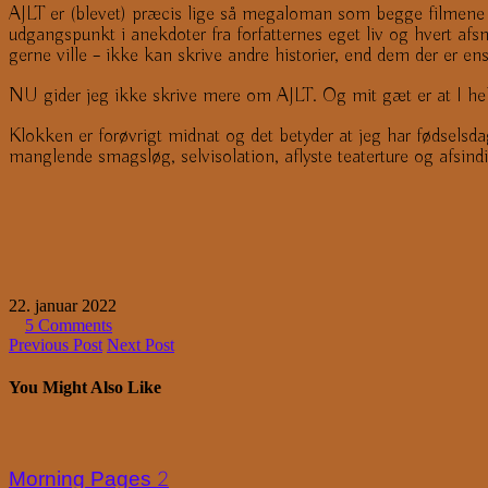
AJLT er (blevet) præcis lige så megaloman som begge filmene va
udgangspunkt i anekdoter fra forfatternes eget liv og hvert afs
gerne ville – ikke kan skrive andre historier, end dem der er en
NU gider jeg ikke skrive mere om AJLT. Og mit gæt er at I hel
Klokken er forøvrigt midnat og det betyder at jeg har fødselsdag
manglende smagsløg, selvisolation, aflyste teaterture og afsind
22. januar 2022
5 Comments
Previous Post
Next Post
You Might Also Like
Morning Pages 2