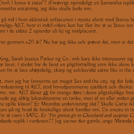
t I know it sister”? (Forøvrigt oprindeligt en Samantha replik f
antha erstatning, jeg ikke skulle bede om.
gå ind i hvor ableistisk sofascenen i nyeste afsnit med Steves 
lige AJLT, hvor vi indtil videre kun har fået lov at se Steve (e
m i de sidste 2 episoder så fej og malplaceret.
rtner gennem +20 år? Nu har jeg ikke selv prøvet det, men er det
ing, Sarah Jessica Parker og Co. nok bare ikke interesserer sig f
r lavet. I stedet har de lavet en pligtfortælling som ikke alene b
n for at lave uhøjtidelig, skarp og selvbevidst satire like in th
t, men jeg har fannerme set meget Sex and the city, og det fede ved
 modsætning til AJLT, stod hovedpersonerne sjældent selv direkte 
. mv. mv. AJLT åbner
alt
for mange døre i deres pligtskyldige for
nkede jeg aldrig bikaraktererne en tanke, men af en eller anden 
 spille klaver? Er Mirandas undervisning slut? Skulle Carrie i
sere på og hvad de forskellige afsnit handler om. De eneste to ti
 for at være i SATC. Er
“I’m gonna go to Cleveland and surprise C
daede replik i verdenen?? Jeg savner den gamle, unge Mirand