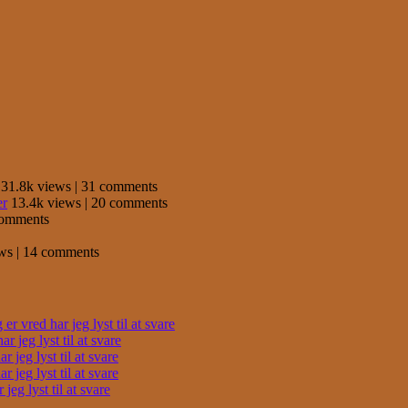
31.8k views
|
31 comments
er
13.4k views
|
20 comments
comments
ews
|
14 comments
r vred har jeg lyst til at svare
 jeg lyst til at svare
 jeg lyst til at svare
 jeg lyst til at svare
eg lyst til at svare