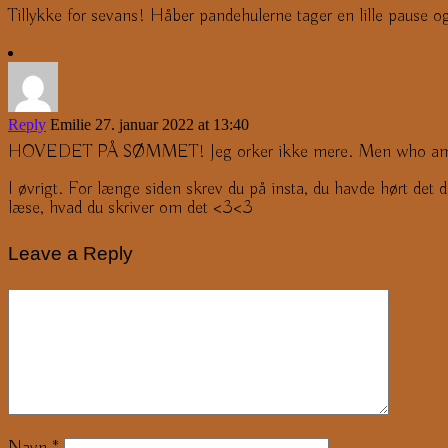
Tillykke for sevans! Håber pandehulerne tager en lille pause og 
Reply
Emilie
27. januar 2022 at 13:40
HOVEDET PÅ SØMMET! Jeg orker ikke mere. Men who am i kidd
I øvrigt. For længe siden skrev du på insta, du havde hørt det d
læse, hvad du skriver om det <3<3
Leave a Reply