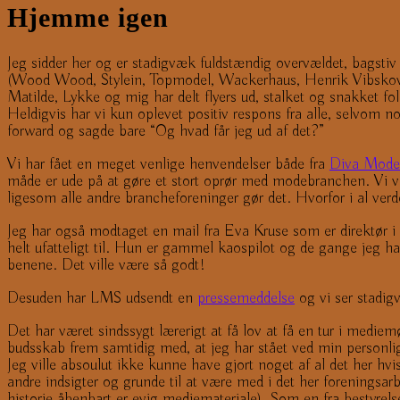
Hjemme igen
Jeg sidder her og er stadigvæk fuldstændig overvældet, bagstiv 
(Wood Wood, Stylein, Topmodel, Wackerhaus, Henrik Vibskov o
Matilde, Lykke og mig har delt flyers ud, stalket og snakket fo
Heldigvis har vi kun oplevet positiv respons fra alle, selvom no
forward og sagde bare “Og hvad får jeg ud af det?”
Vi har fået en meget venlige henvendelser både fra
Diva Mode
måde er ude på at gøre et stort oprør med modebranchen. Vi v
ligesom alle andre brancheforeninger gør det. Hvorfor i al ver
Jeg har også modtaget en mail fra Eva Kruse som er direktør i
helt ufatteligt til. Hun er gammel kaospilot og de gange jeg 
benene. Det ville være så godt!
Desuden har LMS udsendt en
pressemeddelse
og vi ser stadi
Det har været sindssygt lærerigt at få lov at få en tur i mediem
budsskab frem samtidig med, at jeg har stået ved min personlig
Jeg ville absoulut ikke kunne have gjort noget af al det her h
andre indsigter og grunde til at være med i det her foreningsar
historie åbenbart er evig mediemateriale). Som en fra bestyre