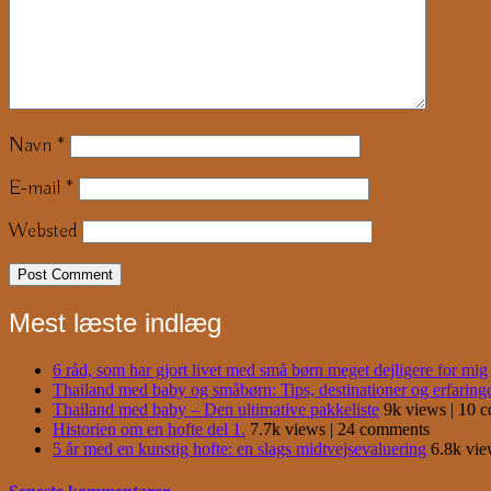
Navn
*
E-mail
*
Websted
Mest læste indlæg
6 råd, som har gjort livet med små børn meget dejligere for mig
Thailand med baby og småbørn: Tips, destinationer og erfaring
Thailand med baby – Den ultimative pakkeliste
9k views
|
10 
Historien om en hofte del 1.
7.7k views
|
24 comments
5 år med en kunstig hofte: en slags midtvejsevaluering
6.8k vi