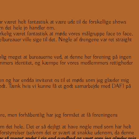
 været helt fantastisk at være ude til de forskellige shows
 det hele jo handler om.
irkelig været fantastisk at møde vores målgruppe face to face.
ureauer ville sige til det. Nogle af drengene var ret straight
lig meget at bureauerne ved, at denne her forening på ingen
lemmers identitet, og kæmpe for vores medlemmers rettigheder
 og har endda inviteret os til et møde som jeg glæder mig
 godt. Tænk hvis vi kunne få et godt samarbejde med DAFI på
psere, men forhåbentlig har jeg formået at få foreningens
em det hele. Det er så dejligt at have nogle med som har helt
eforstyrrelser (selvom det er svært at snakke udenom, da denne
ar så meget andet i sig end sundhed og vægt som jeg glæder mig