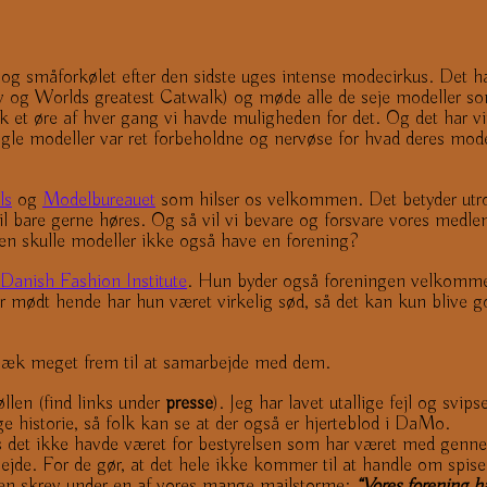
og småforkølet efter den sidste uges intense modecirkus. Det har
g Worlds greatest Catwalk) og møde alle de seje modeller som
lk et øre af hver gang vi havde muligheden for det. Og det har v
gle modeller var ret forbeholdne og nervøse for hvad deres modelb
ls
og
Modelbureauet
som hilser os velkommen. Det betyder utro
il bare gerne høres. Og så vil vi bevare og forsvare vores med
den skulle modeller ikke også have en forening?
Danish Fashion Institute
. Hun byder også foreningen velkommen
har mødt hende har hun været virkelig sød, så det kan kun blive
gvæk meget frem til at samarbejde med dem.
øllen (find links under
presse
). Jeg har lavet utallige fejl og svi
e historie, så folk kan se at der også er hjerteblod i DaMo.
vis det ikke havde været for bestyrelsen som har været med genn
bejde. For de gør, at det hele ikke kommer til at handle om spis
lsen skrev under en af vores mange mailstorme:
“Vores forening h