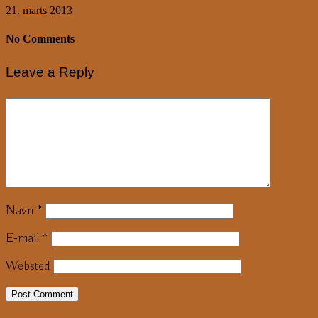
21. marts 2013
No Comments
Leave a Reply
Navn
*
E-mail
*
Websted