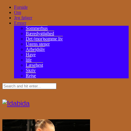
Forside
Om
Jeg følger
Emner
Sommerhus
Bæredygtighed
Det (mor)somme liv
Ugens stener
Arbejdsliv
Have
life
Læsehest
Skriv
Rejse