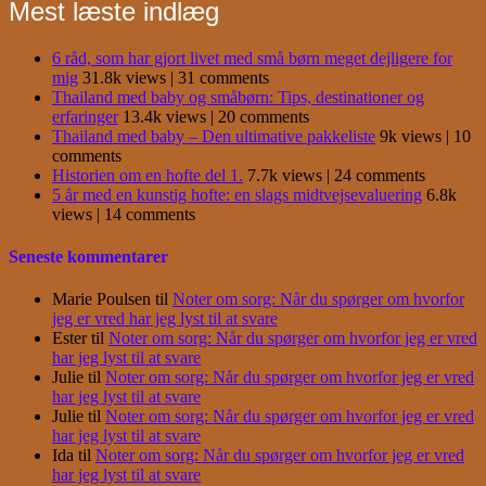
Mest læste indlæg
6 råd, som har gjort livet med små børn meget dejligere for
mig
31.8k views
|
31 comments
Thailand med baby og småbørn: Tips, destinationer og
erfaringer
13.4k views
|
20 comments
Thailand med baby – Den ultimative pakkeliste
9k views
|
10
comments
Historien om en hofte del 1.
7.7k views
|
24 comments
5 år med en kunstig hofte: en slags midtvejsevaluering
6.8k
views
|
14 comments
Seneste kommentarer
Marie Poulsen
til
Noter om sorg: Når du spørger om hvorfor
jeg er vred har jeg lyst til at svare
Ester
til
Noter om sorg: Når du spørger om hvorfor jeg er vred
har jeg lyst til at svare
Julie
til
Noter om sorg: Når du spørger om hvorfor jeg er vred
har jeg lyst til at svare
Julie
til
Noter om sorg: Når du spørger om hvorfor jeg er vred
har jeg lyst til at svare
Ida
til
Noter om sorg: Når du spørger om hvorfor jeg er vred
har jeg lyst til at svare