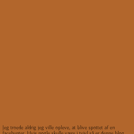
Jeg troede aldrig jeg ville opleve, at blive spottet af en
facehunter. Hvis nogle skulle være i tvivl så er denne blog