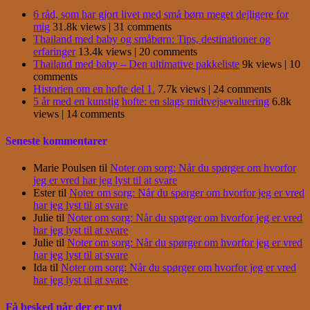
6 råd, som har gjort livet med små børn meget dejligere for
mig
31.8k views
|
31 comments
Thailand med baby og småbørn: Tips, destinationer og
erfaringer
13.4k views
|
20 comments
Thailand med baby – Den ultimative pakkeliste
9k views
|
10
comments
Historien om en hofte del 1.
7.7k views
|
24 comments
5 år med en kunstig hofte: en slags midtvejsevaluering
6.8k
views
|
14 comments
Seneste kommentarer
Marie Poulsen
til
Noter om sorg: Når du spørger om hvorfor
jeg er vred har jeg lyst til at svare
Ester
til
Noter om sorg: Når du spørger om hvorfor jeg er vred
har jeg lyst til at svare
Julie
til
Noter om sorg: Når du spørger om hvorfor jeg er vred
har jeg lyst til at svare
Julie
til
Noter om sorg: Når du spørger om hvorfor jeg er vred
har jeg lyst til at svare
Ida
til
Noter om sorg: Når du spørger om hvorfor jeg er vred
har jeg lyst til at svare
Få besked når der er nyt