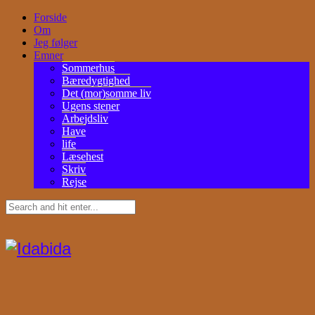
Forside
Om
Jeg følger
Emner
Sommerhus
Bæredygtighed
Det (mor)somme liv
Ugens stener
Arbejdsliv
Have
life
Læsehest
Skriv
Rejse