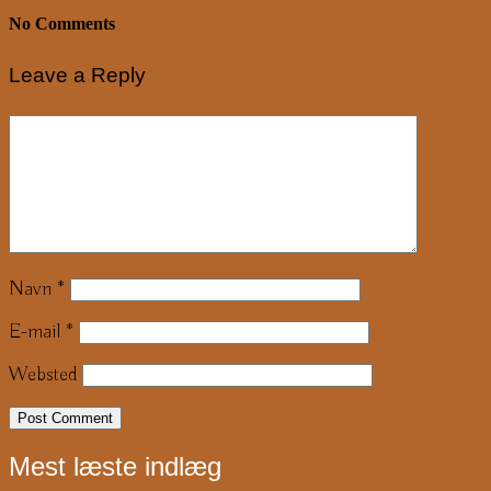
No Comments
Leave a Reply
Navn
*
E-mail
*
Websted
Mest læste indlæg