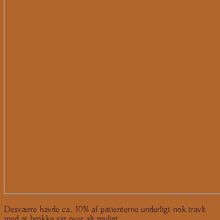
Desværre havde ca. 10% af patienterne underligt nok travlt
med at brokke sig over alt muligt.