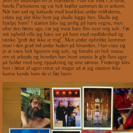
Som for eksempel en af mændene. Han var midt i 50’erne,
havde Parkinsons og var helt krøllet sammen da vi ankom.
Når han sad og baksede med bestikket under måltiderne,
vidste jeg slet ikke hvor jeg skulle kigge hen. Skulle jeg
hjælpe ham? I starten blev jeg pinlig på hans vegne, men
efter den første uge, var jeg mest bare flov over mig selv. Før
mit ophold ville jeg have set på ham med medlidenhed og
tænke “godt det ikke er mig”. Men under opholdet kommer
man i dén grad ind under huden på hinanden. Han viste sig
jo at være helt ligesom mig selv, og fortalte en helt masse
om sit arbejde og hvordan han hvert eneste år går flere uger
på fjeldet med tung oppakning og sine sønner. Forøvrigt blev
han i løbet af ugen rettet så meget ud at jeg næsten ikke
kunne kende ham da vi fløj hjem.