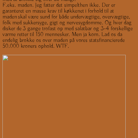
F.eks. maden. Jeg fatter det simpelthen ikke. Der er
garanteret en masse krav til køkkenet i forhold til at
maden skal være sund for både undervægtige, overvægtige,
folk med sukkersyge, gigt og nervesygdomme. Og hver dag
disker de 3 gange trofast op med salatbar og 3-4 forskellige
varme retter til 150 mennesker. Men ja kom. Lad os da
endelig brokke os over maden på vores statsfinancierede
50.000 kroners ophold. WTF.