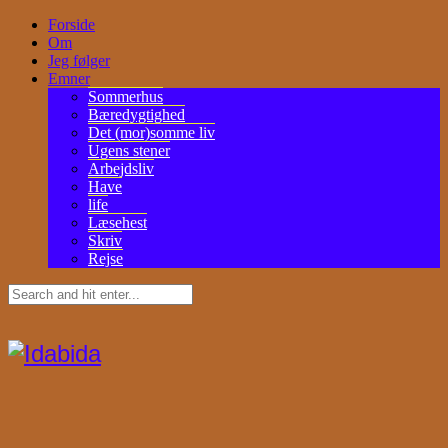
Forside
Om
Jeg følger
Emner
Sommerhus
Bæredygtighed
Det (mor)somme liv
Ugens stener
Arbejdsliv
Have
life
Læsehest
Skriv
Rejse