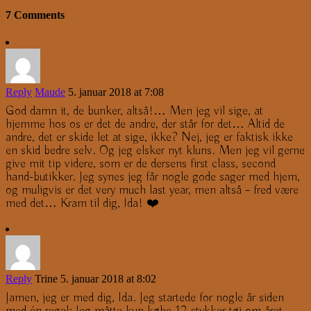
7 Comments
Reply
Maude
5. januar 2018 at 7:08
God damn it, de bunker, altså!… Men jeg vil sige, at
hjemme hos os er det de andre, der står for det… Altid de
andre, det er skide let at sige, ikke? Nej, jeg er faktisk ikke
en skid bedre selv. Og jeg elsker nyt kluns. Men jeg vil gerne
give mit tip videre, som er de dersens first class, second
hand-butikker. Jeg synes jeg får nogle gode sager med hjem,
og muligvis er det very much last year, men altså – fred være
med det… Kram til dig, Ida! ❤️
Reply
Trine
5. januar 2018 at 8:02
Jamen, jeg er med dig, Ida. Jeg startede for nogle år siden
med én regel: Jeg måtte kun købe 12 stykker tøj om året