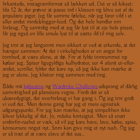
firkantede, instagramformat så lækkert ud. Det er så kikset:
Ida 12 år, der prøver at passe ind i klassen og blive set af de
populære piger. Jeg får samme følelse, når jeg farer vild i et
eller andet modeblogger-feed. Og det hele handler om
forbrug. Og samtidig med at jeg får lyst til at eje hele pisset,
får jeg også en lille smule lyst til at sætte ild til mig selv.
Jeg tror at jeg langsomt men sikkert er ved at erkende, at det
hænger sammen: At det i virkeligheden er en angst for
tomhed, at være alene, at dø. For at fylde tomrummet op
køber jeg. Spiser ligegyldige kulhydrater, ser 4 afsnit et-eller-
andet, scroller, fylder det bare op, så jeg ikke kan mærke at
jeg er alene. Jeg klistrer mig sammen med ting.
Både mit
købestop
og
Wardrobe Challenge
udsprang af dårlig
samvittighed på planetens vegne. Fordi det er så
ubæredygtigt, det overforbrug vi har gang i. Og jeg tror godt
vi ved det. Men denne gang har jeg et mere egoistisk
udgangspunkt. For jeg kan mærke, at jeg simpelthen ikke
bliver lykkelig af det. Jo, måske kortsigtet. Men så snart
endorfin-rushet er væk, så vil jeg bare have, lave, købe, spise,
konsumere noget nyt. Som kan give mig et nyt rush. Og jeg
er så træt af at være slave af det sus..