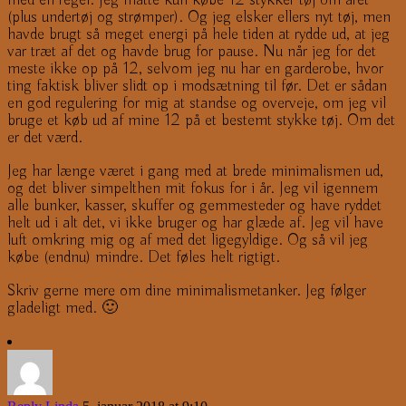
(plus undertøj og strømper). Og jeg elsker ellers nyt tøj, men
havde brugt så meget energi på hele tiden at rydde ud, at jeg
var træt af det og havde brug for pause. Nu når jeg for det
meste ikke op på 12, selvom jeg nu har en garderobe, hvor
ting faktisk bliver slidt op i modsætning til før. Det er sådan
en god regulering for mig at standse og overveje, om jeg vil
bruge et køb ud af mine 12 på et bestemt stykke tøj. Om det
er det værd.
Jeg har længe været i gang med at brede minimalismen ud,
og det bliver simpelthen mit fokus for i år. Jeg vil igennem
alle bunker, kasser, skuffer og gemmesteder og have ryddet
helt ud i alt det, vi ikke bruger og har glæde af. Jeg vil have
luft omkring mig og af med det ligegyldige. Og så vil jeg
købe (endnu) mindre. Det føles helt rigtigt.
Skriv gerne mere om dine minimalismetanker. Jeg følger
gladeligt med. 🙂