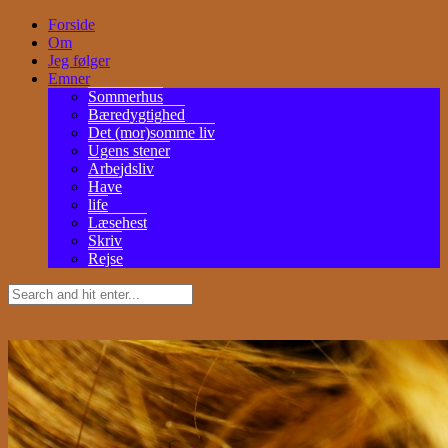
Forside
Om
Jeg følger
Emner
Sommerhus
Bæredygtighed
Det (mor)somme liv
Ugens stener
Arbejdsliv
Have
life
Læsehest
Skriv
Rejse