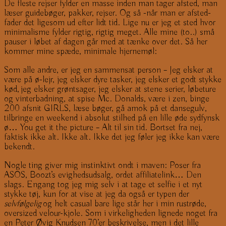
De fleste rejser fylder en masse inden man tager afsted, man
læser guidebøger, pakker, rejser. Og så -når man er afsted-
fader det ligesom ud efter lidt tid. Lige nu er jeg et sted hvor
minimalisme fylder rigtig, rigtig meget. Alle mine (to..) små
pauser i løbet af dagen går med at tænke over det. Så her
kommer mine spæde, minimale hjernemøl:
Som alle andre, er jeg en sammensat person – Jeg elsker at
være på ø-lejr, jeg elsker dyre tasker, jeg elsker et godt stykke
kød, jeg elsker grøntsager, jeg elsker at stene serier, løbeture
og vinterbadning, at spise Mc. Donalds, være i zen, binge
200 afsnit GIRLS, læse bøger, gå amok på et dansegulv,
tilbringe en weekend i absolut stilhed på en lille øde sydfynsk
ø… You get it the picture – Alt til sin tid. Bortset fra nej,
faktisk ikke alt. Ikke alt. Ikke det jeg føler jeg ikke kan være
bekendt.
Nogle ting giver mig instinktivt ondt i maven: Poser fra
ASOS, Boozt’s evighedsudsalg, ordet affiliatelink… Den
slags. Engang tog jeg mig selv i at tage et selfie i et nyt
stykke tøj, kun for at vise at jeg da også er typen der
selvfølgelig
og helt casual bare lige står her i min rustrøde,
oversized velour-kjole. Som i virkeligheden lignede noget fra
en Peter Øvig Knudsen 70’er beskrivelse, men i det lille