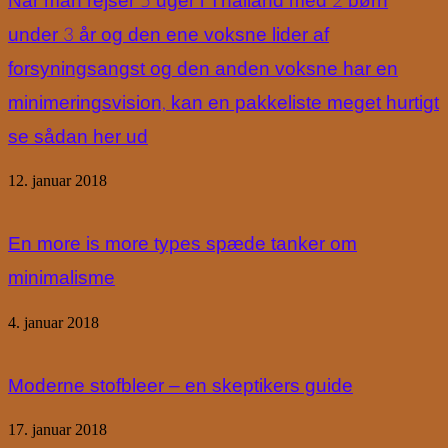
Når man rejser 5 uger i Thailand med 2 børn
under 3 år og den ene voksne lider af
forsyningsangst og den anden voksne har en
minimeringsvision, kan en pakkeliste meget hurtigt
se sådan her ud
12. januar 2018
En more is more types spæde tanker om
minimalisme
4. januar 2018
Moderne stofbleer – en skeptikers guide
17. januar 2018