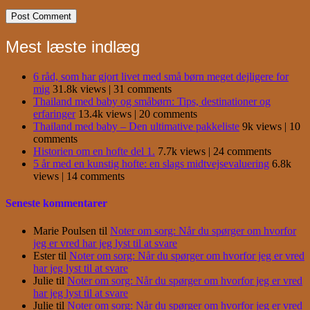
Mest læste indlæg
6 råd, som har gjort livet med små børn meget dejligere for
mig
31.8k views
|
31 comments
Thailand med baby og småbørn: Tips, destinationer og
erfaringer
13.4k views
|
20 comments
Thailand med baby – Den ultimative pakkeliste
9k views
|
10
comments
Historien om en hofte del 1.
7.7k views
|
24 comments
5 år med en kunstig hofte: en slags midtvejsevaluering
6.8k
views
|
14 comments
Seneste kommentarer
Marie Poulsen
til
Noter om sorg: Når du spørger om hvorfor
jeg er vred har jeg lyst til at svare
Ester
til
Noter om sorg: Når du spørger om hvorfor jeg er vred
har jeg lyst til at svare
Julie
til
Noter om sorg: Når du spørger om hvorfor jeg er vred
har jeg lyst til at svare
Julie
til
Noter om sorg: Når du spørger om hvorfor jeg er vred