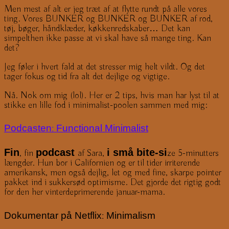
Men mest af alt er jeg træt af at flytte rundt på alle vores
ting. Vores BUNKER og BUNKER og BUNKER af rod,
tøj, bøger, håndklæder, køkkenredskaber… Det kan
simpelthen ikke passe at vi skal have så mange ting. Kan
det?
Jeg føler i hvert fald at det stresser mig helt vildt. Og det
tager fokus og tid fra alt det dejlige og vigtige.
Nå. Nok om mig (lol). Her er 2 tips, hvis man har lyst til at
stikke en lille fod i minimalist-poolen sammen med mig:
Podcast
en
: Functional Minimalist
Fin
podcast
i små bite-si
, fin
af Sara,
ze 5-minutters
længder. Hun bor i Californien og er til tider irriterende
amerikansk, men også dejlig, let og med fine, skarpe pointer
pakket ind i sukkersød optimisme. Det gjorde det rigtig godt
for den her vinterdeprimerende januar-mama.
Dokumentar på Netflix: Minimalism