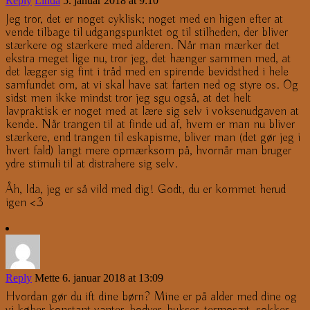
Reply
Linda
5. januar 2018 at 9:10
Jeg tror, det er noget cyklisk; noget med en higen efter at
vende tilbage til udgangspunktet og til stilheden, der bliver
stærkere og stærkere med alderen. Når man mærker det
ekstra meget lige nu, tror jeg, det hænger sammen med, at
det lægger sig fint i tråd med en spirende bevidsthed i hele
samfundet om, at vi skal have sat farten ned og styre os. Og
sidst men ikke mindst tror jeg sgu også, at det helt
lavpraktisk er noget med at lære sig selv i voksenudgaven at
kende. Når trangen til at finde ud af, hvem er man nu bliver
stærkere, end trangen til eskapisme, bliver man (det gør jeg i
hvert fald) langt mere opmærksom på, hvornår man bruger
ydre stimuli til at distrahere sig selv.
Åh, Ida, jeg er så vild med dig! Godt, du er kommet herud
igen <3
Reply
Mette
6. januar 2018 at 13:09
Hvordan gør du ift dine børn? Mine er på alder med dine og
vi køber konstant vanter, bodyer, bukser, termosæt, sokker,