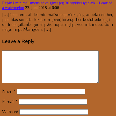
Reply
I minimalismens navn giver jeg 30 stykker tøj væk • I carried
a watermelon
23. juni 2018 at 6:06
[…] inspireret af det minimalisme-projekt, jeg anbefalede her,
plus Idas seneste tekst om (over)forbrug her besluttede jeg i
en fredagaftenkoger at gøre noget rigtigt ved mit indbo. Som
nager mig. Mængden, […]
Leave a Reply
Navn
*
E-mail
*
Websted