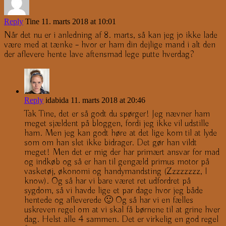
Reply
Tine
11. marts 2018 at 10:01
Når det nu er i anledning af 8. marts, så kan jeg jo ikke lade
være med at tænke – hvor er ham din dejlige mand i alt den
der aflevere hente lave aftensmad lege putte hverdag?
Reply
idabida
11. marts 2018 at 20:46
Tak Tine, det er så godt du spørger! Jeg nævner ham
meget sjældent på bloggen, fordi jeg ikke vil udstille
ham. Men jeg kan godt høre at det lige kom til at lyde
som om han slet ikke bidrager. Det gør han vildt
meget! Men det er mig der har primært ansvar for mad
og indkøb og så er han til gengæld primus motor på
vasketøj, økonomi og handymandsting (Zzzzzzzz, I
know). Og så har vi bare været ret udfordret på
sygdom, så vi havde lige et par dage hvor jeg både
hentede og afleverede 🙂 Og så har vi en fælles
uskreven regel om at vi skal få børnene til at grine hver
dag. Helst alle 4 sammen. Det er virkelig en god regel