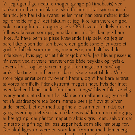
får jeg ugentlige nedture (nogen gange på timebasis) ved
tanken om hvordan filan vi skal få lortet til at køre rundt til
den tid. Jeg har ikke svaret heller, men har bare måttet indse
og forholde mig til det faktum at jeg ikke kan være en god
nok mor og kæreste og mig selv OG have et fuldtidsjob som
folkeskolelærer, som jeg er uddannet til. Det kan jeg bare
ikke. At have børn er pisse krævende i sig selv, og jeg er
bare ikke typen der kan bevare den gode tone eller være et
godt forbillede som mor og menneske, med alt hvad det
indebærer, hvis jeg har et fuldtidsjob også. Jeg bliver pissesur,
får svært ved at være nærværende både psykisk og fysisk,
sover af h til og bekymrer mig alt for meget om små og
praktiske ting, min hjerne er bare ikke gearet til det. Vores
store pige er ret sensitiv oven i hatten, og vi har bare erfaret
at vores familieliv lider ekstremt meget under, hvis der intet
overskud er, blandt andet fordi hun så også bliver fuldstændig
overgearet, slet ikke er til at slå ned om aftenen og generelt
ret så udadreagerende (som mange børn jo i øvrigt bliver
under pres). Det der med at grine alle sammen mindst een
gang hver dag, det sker bare ikke hvis både min mand og jeg
er hængt op, der går for meget praktisk gris i den, selvom det
jo netop er grin og lidt løssluppenhed, som alle har brug for.
Der skal ligesom være en som kan komme med den energi,