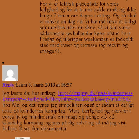
For vi er faktisk pisseglade for vores
lejlighed og for at kunne cykle rundt og ikke
bruge 2 timer om dagen i et tog. Og så skal
vi måske en dag når vi har råd have et billigt
sommerhus ude i en skov, så vi kan være
sådannogle røvhuller der kører afsted hver
Fredag og tilbringer weekenden et fodkoldt
sted med træer og terrasse (og rødvin og
smøger!).
Reply
Laura
8. marts 2018 at 16:57
Jeg læste det her indlæg:
http://majmy.dk/paa-kvindernes-
kampdag-kaerlighed-tilknytning-faellesskaber-og-intuition/
hos Maj og det synes jeg simpelthen også er sådan et dejligt
take på kvindernes kampdag. Mere kærlighed og nærvær i
vores liv og mindre snak om magt og penge <3 <3
Glædelig kampdag og pas på dig selv! og så må jeg vist
hellere få set den dokumentar