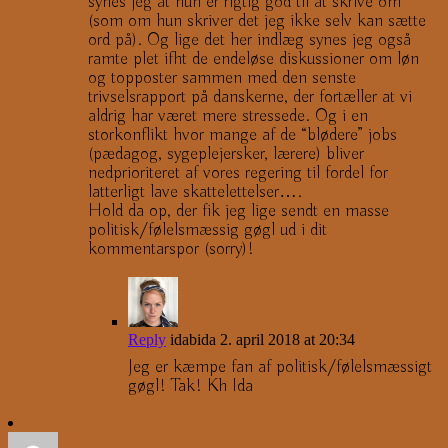
synes jeg at hun er rigtig god til at skrive om
(som om hun skriver det jeg ikke selv kan sætte
ord på). Og lige det her indlæg synes jeg også
ramte plet ifht de endeløse diskussioner om løn
og topposter sammen med den senste
trivselsrapport på danskerne, der fortæller at vi
aldrig har været mere stressede. Og i en
storkonflikt hvor mange af de “blødere” jobs
(pædagog, sygeplejersker, lærere) bliver
nedprioriteret af vores regering til fordel for
latterligt lave skattelettelser….
Hold da op, der fik jeg lige sendt en masse
politisk/følelsmæssig gøgl ud i dit
kommentarspor (sorry)!
Reply
idabida
2. april 2018 at 20:34
Jeg er kæmpe fan af politisk/følelsmæssigt
gøgl! Tak! Kh Ida