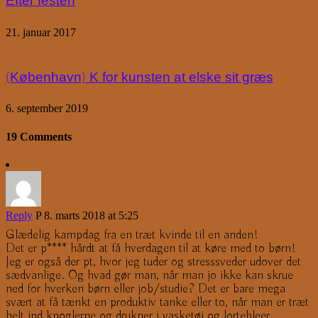
Efter festen
21. januar 2017
(København) K for kunsten at elske sit græs
6. september 2019
19 Comments
Reply
P
8. marts 2018 at 5:25
Glædelig kampdag fra en træt kvinde til en anden!
Det er p**** hårdt at få hverdagen til at køre med to børn!
Jeg er også der pt, hvor jeg tuder og stresssveder udover det
sædvanlige. Og hvad gør man, når man jo ikke kan skrue
ned for hverken børn eller job/studie? Det er bare mega
svært at få tænkt en produktiv tanke eller to, når man er træt
helt ind knoglerne og drukner i vasketøj og lortebleer.