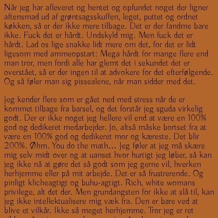
Når jeg har afleveret og hentet og opfundet noget der ligner
aftensmad ud af grøntsagsskuffen, leget, puttet og ordnet
køkken, så er der ikke mere tilbage. Det er der fandme bare
ikke. Fuck det er hårdt. Undskyld mig. Men fuck det er
hårdt. Lad os lige snakke lidt mere om det, for det er lidt
ligesom med ammeopstart: Mega hårdt for mange flere end
man tror, men fordi alle har glemt det i sekundet det er
overstået, så er der ingen til at advokere for det efterfølgende.
Og så føler man sig pissealene, når man sidder med det.
Jeg kender flere som er gået ned med stress når de er
kommet tilbage fra barsel, og det forstår jeg sguda virkelig
godt. Der er ikke noget jeg hellere vil end at være en 100%
god og dedikeret medarbejder. Jo, altså måske bortset fra at
være en 100% god og dedikeret mor og kæreste. Det blir
200%. Øhm. You do the math… Jeg føler at jeg må skære
mig selv midt over og at uanset hvor hurtigt jeg løber, så kan
jeg ikke nå at gøre det så godt som jeg gerne vil, hverken
herhjemme eller på mit arbejde. Det er så frustrerende. Og
pinligt klicheagtigt og buhu-agtigt. Rich, white womans
privilege, alt det der. Men grundangsten for ikke at slå til, kan
jeg ikke intellektualisere mig væk fra. Den er bare ved at
blive et vilkår. Ikke så meget herhjemme. Tror jeg er ret