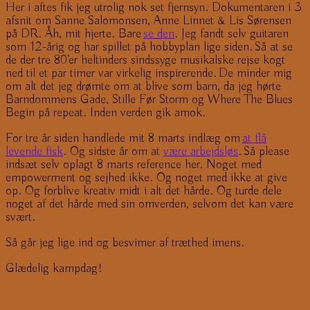
Her i aftes fik jeg utrolig nok set fjernsyn. Dokumentaren i 3
afsnit om Sanne Salomonsen, Anne Linnet & Lis Sørensen
på DR. Åh, mit hjerte. Bare
se den
. Jeg fandt selv guitaren
som 12-årig og har spillet på hobbyplan lige siden. Så at se
de der tre 80’er heltinders sindssyge musikalske rejse kogt
ned til et par timer var virkelig inspirerende. De minder mig
om alt det jeg drømte om at blive som barn, da jeg hørte
Barndommens Gade, Stille Før Storm og Where The Blues
Begin på repeat. Inden verden gik amok.
For tre år siden handlede mit 8 marts indlæg om
at flå
levende fisk
. Og sidste år om at
være arbejdsløs
. Så please
indsæt selv oplagt 8 marts reference her. Noget med
empowerment og sejhed ikke. Og noget med ikke at give
op. Og forblive kreativ midt i alt det hårde. Og turde dele
noget af det hårde med sin omverden, selvom det kan være
svært.
Så går jeg lige ind og besvimer af træthed imens.
Glædelig kampdag!