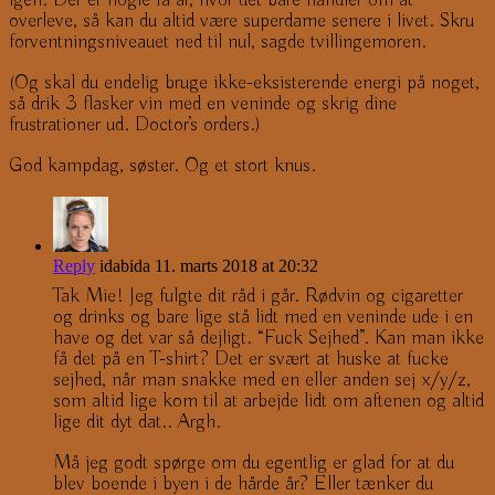
overleve, så kan du altid være superdame senere i livet. Skru
forventningsniveauet ned til nul, sagde tvillingemoren.
(Og skal du endelig bruge ikke-eksisterende energi på noget,
så drik 3 flasker vin med en veninde og skrig dine
frustrationer ud. Doctor’s orders.)
God kampdag, søster. Og et stort knus.
Reply
idabida
11. marts 2018 at 20:32
Tak Mie! Jeg fulgte dit råd i går. Rødvin og cigaretter
og drinks og bare lige stå lidt med en veninde ude i en
have og det var så dejligt. “Fuck Sejhed”. Kan man ikke
få det på en T-shirt? Det er svært at huske at fucke
sejhed, når man snakke med en eller anden sej x/y/z,
som altid lige kom til at arbejde lidt om aftenen og altid
lige dit dyt dat.. Argh.
Må jeg godt spørge om du egentlig er glad for at du
blev boende i byen i de hårde år? Eller tænker du