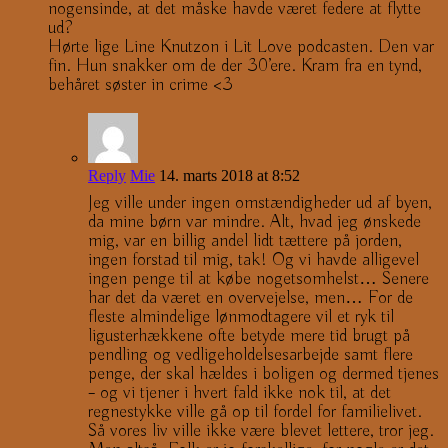
nogensinde, at det måske havde været federe at flytte
ud?
Hørte lige Line Knutzon i Lit Love podcasten. Den var
fin. Hun snakker om de der 30’ere. Kram fra en tynd,
behåret søster in crime <3
Reply
Mie
14. marts 2018 at 8:52
Jeg ville under ingen omstændigheder ud af byen,
da mine børn var mindre. Alt, hvad jeg ønskede
mig, var en billig andel lidt tættere på jorden,
ingen forstad til mig, tak! Og vi havde alligevel
ingen penge til at købe nogetsomhelst… Senere
har det da været en overvejelse, men… For de
fleste almindelige lønmodtagere vil et ryk til
ligusterhækkene ofte betyde mere tid brugt på
pendling og vedligeholdelsesarbejde samt flere
penge, der skal hældes i boligen og dermed tjenes
– og vi tjener i hvert fald ikke nok til, at det
regnestykke ville gå op til fordel for familielivet.
Så vores liv ville ikke være blevet lettere, tror jeg.