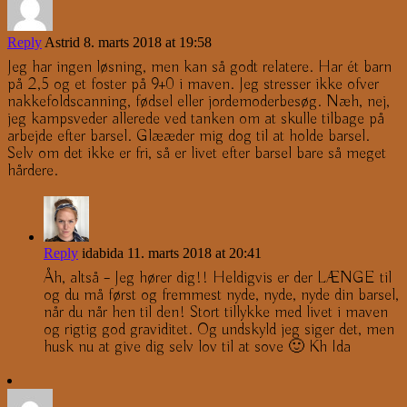
Reply
Astrid
8. marts 2018 at 19:58
Jeg har ingen løsning, men kan så godt relatere. Har ét barn
på 2,5 og et foster på 9+0 i maven. Jeg stresser ikke ofver
nakkefoldscanning, fødsel eller jordemoderbesøg. Næh, nej,
jeg kampsveder allerede ved tanken om at skulle tilbage på
arbejde efter barsel. Glææder mig dog til at holde barsel.
Selv om det ikke er fri, så er livet efter barsel bare så meget
hårdere.
Reply
idabida
11. marts 2018 at 20:41
Åh, altså – Jeg hører dig!! Heldigvis er der LÆNGE til
og du må først og fremmest nyde, nyde, nyde din barsel,
når du når hen til den! Stort tillykke med livet i maven
og rigtig god graviditet. Og undskyld jeg siger det, men
husk nu at give dig selv lov til at sove 🙂 Kh Ida