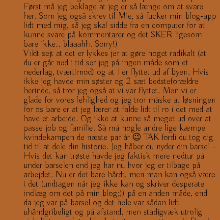
Først må jeg beklage at jeg er så længe om at svare
her. Som jeg også skrev til Mie, så fucker min blog-app
lidt med mig, så jeg skal sidde fra en computer for at
kunne svare på kommentarer og det SKER ligesom
bare ikke.. blaaahh. Sorry!)
Vildt sejt at det er lykkes jer at gøre noget radikalt (at
du er går ned i tid ser jeg på ingen måde som et
nederlag, tværtimod) og at I er flyttet ud af byen. Hvis
ikke jeg havde min søster og 2 sæt bedsteforældre
herinde, så tror jeg også at vi var flyttet. Men vi er
glade for vores lehlighed og jeg tror måske at løsningen
for os bare er at jeg lærer at falde lidt til ro i det med at
have et arbejde. Og ikke at kunne så meget ud over at
passe job og familie. Så må nogle andre lige kæmpe
kvindekampen de næste par år 😉 TAK fordi du tog dig
tid til at dele din historie. Jeg håber du nyder din barsel –
Hvis det kan trøste havde jeg faktisk mere nedtur på
under barselen end jeg har nu hvor jeg er tilbage på
arbejdet. Nu er det bare hårdt, men man kan også være
i det (undtagen når jeg ikke kan og skriver desperate
indlæg om det på min blog;)) på en anden måde, end
da jeg var på barsel og det hele var sådan lidt
uhåndgribeligt og på afstand, men stadigvæk utrolig