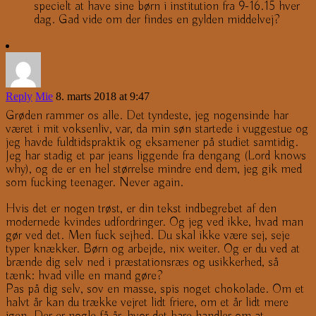
specielt at have sine børn i institution fra 9-16.15 hver
dag. Gad vide om der findes en gylden middelvej?
Reply
Mie
8. marts 2018 at 9:47
Grøden rammer os alle. Det tyndeste, jeg nogensinde har
været i mit voksenliv, var, da min søn startede i vuggestue og
jeg havde fuldtidspraktik og eksamener på studiet samtidig.
Jeg har stadig et par jeans liggende fra dengang (Lord knows
why), og de er en hel størrelse mindre end dem, jeg gik med
som fucking teenager. Never again.
Hvis det er nogen trøst, er din tekst indbegrebet af den
modernede kvindes udfordringer. Og jeg ved ikke, hvad man
gør ved det. Men fuck sejhed. Du skal ikke være sej, seje
typer knækker. Børn og arbejde, nix weiter. Og er du ved at
brænde dig selv ned i præstationsræs og usikkerhed, så
tænk: hvad ville en mand gøre?
Pas på dig selv, sov en masse, spis noget chokolade. Om et
halvt år kan du trække vejret lidt friere, om et år lidt mere
igen. Der er nogle få år, hvor det bare handler om at