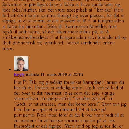
Selvom vi er priviligerede over både at have sunde børn og
fede jobs/studier, skal det være acceptbelt at ‘”brokke” (helt
forkert ord i denne sammenhæng) sig over presset, for det er
vigtigt, at vi taler om, at det er svært at få til at fungere uden
at falde fra hinanden. Både ift. kommende forældre, men
også til politikerne, så der bliver mere fokus på, at få
småbørnstravlhedslivet til at fungere uden at vi brænder ud og
(helt økonomisk og kynisk set) koster samfundet endnu
mere.
Reply
idabida
11. marts 2018 at 20:16
Hej P! Tak, og glædelig forsinket kampdag! Jamen du
har så re! Presset er virkelig ægte. Jeg bliver så ked af
det over at det nærmest føles som det seje, rigtige
standardsvar på spørgsmålet “hvordan går det”, er
“Godt, er ret stresset, men det kører bare!”. Som om jeg
bare har accepteret den tilstand det at køre på
pumperne. Nok mest fordi at det bliver man nødt til at
accenptere for at hænge sammen og tro på at ens
livsprojekt er det rigtige. Men hold op jeg synes det er