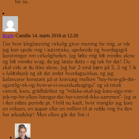
for os.
Reply
Camilla
14. marts 2018 at 12:20
Der hvor bloglæsning virkelig giver mening for mig, er når
jeg kan spejle mig i autentiske, upolerede og hverdagsgrå
beretninger om virkeligheden. Jeg følte mig lidt mindre alene
og lidt mindre svag, da jeg læste dette – og tak for det! Du
skal vide at du ikke alene. Jeg har 3 små børn på 5, 3 og 1 år
+ fuldtidsjob og alt det andet hverdagscirkus, og jeg
balancerer konstant på et knivsæg mellem “hey-hvor-går-det-
egentlig-ok-og-hvor-er-vi-overskudsagtige” og så totalt
vanvid, kaos, grådlabilitet og “måske-skal-jeg-bare-sige-mit-
job-op-for-ellers-hænger-det-her-vanvid-ikke-sammen”- Jeg er
i den sidste periode pt. Hold nu kæft, hvor mangler jeg bare
en voksen, en aupair eller en million til at redde mig fra den
her arbejdslejr! Men ellers går det fint:-)