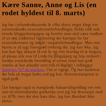
Kære Sanne, Anne og Lis (en
rodet hyldest til 8. marts)
Jeg har i tohundredetusinde år villet skrive noget klogt om
sammenbrudte overenskomstforhandlinger, Krifa’s vildt nok
timede bloggerkampagne og hvorfor man skal være medlem
af en rød, traditionel fagforening der kæmper for fair
overenskomster og indgår i trepartsforhandlinger. Men min
hjerne er så sygt havregrød omkring det. Jeg kan ikke. Jeg
kan kun lige akkurat få mit liv og min hverdag til at fungere,
så please stik over til Linda fra Blogsbjerg og hop ombord i
hendes enestående formidling af emnet (man kan godt
mærke at hun arbejder som tolk til dagligt) i indlægget
Sammen *er* du stærkere
. Det er vigtigt. Og hun beskriver
det hele så meget bedre end jeg kan. Kommentarsporet er
også godt.
Der hænger også et manglende februar-blogindlæg om min
sort-of-minimalistiske garderobe som jeg har downsizet med
ca. 60%, men det sker bare ikke. Jeg kan åbenbart ikke
skrive.