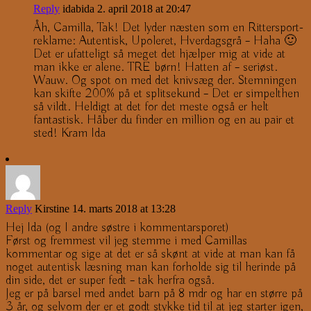
Reply
idabida
2. april 2018 at 20:47
Åh, Camilla, Tak! Det lyder næsten som en Rittersport-
reklame: Autentisk, Upoleret, Hverdagsgrå – Haha 🙂
Det er ufatteligt så meget det hjælper mig at vide at
man ikke er alene. TRE børn! Hatten af – seriøst.
Wauw. Og spot on med det knivsæg der. Stemningen
kan skifte 200% på et splitsekund – Det er simpelthen
så vildt. Heldigt at det for det meste også er helt
fantastisk. Håber du finder en million og en au pair et
sted! Kram Ida
Reply
Kirstine
14. marts 2018 at 13:28
Hej Ida (og I andre søstre i kommentarsporet)
Først og fremmest vil jeg stemme i med Camillas
kommentar og sige at det er så skønt at vide at man kan få
noget autentisk læsning man kan forholde sig til herinde på
din side, det er super fedt – tak herfra også.
Jeg er på barsel med andet barn på 8 mdr og har en større på
3 år, og selvom der er et godt stykke tid til at jeg starter igen,