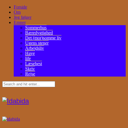
Forside
Om
Jeg følger
Emner
Sommerhus
Bæredygtighed
Det (mor)somme liv
Ugens stener
Arbejdsliv
Have
life
Læsehest
Skriv
Rejse