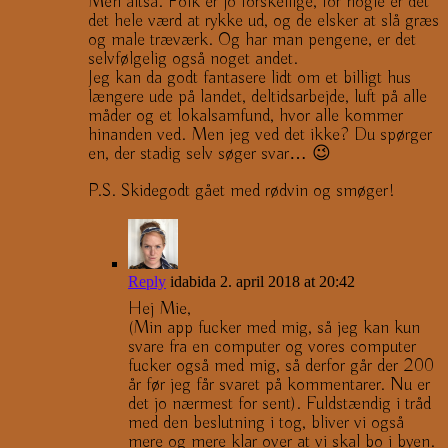
Men altså. Folk er jo forskellige, for nogle er det
det hele værd at rykke ud, og de elsker at slå græs
og male træværk. Og har man pengene, er det
selvfølgelig også noget andet.
Jeg kan da godt fantasere lidt om et billigt hus
længere ude på landet, deltidsarbejde, luft på alle
måder og et lokalsamfund, hvor alle kommer
hinanden ved. Men jeg ved det ikke? Du spørger
en, der stadig selv søger svar… 😉
P.S. Skidegodt gået med rødvin og smøger!
Reply
idabida
2. april 2018 at 20:42
Hej Mie,
(Min app fucker med mig, så jeg kan kun
svare fra en computer og vores computer
fucker også med mig, så derfor går der 200
år før jeg får svaret på kommentarer. Nu er
det jo nærmest for sent). Fuldstændig i tråd
med den beslutning i tog, bliver vi også
mere og mere klar over at vi skal bo i byen.