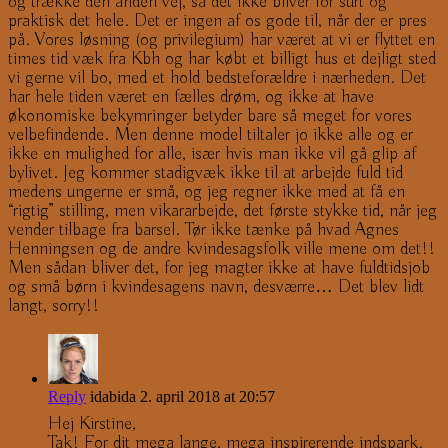
og trække den anden vej, så det ikke bliver for surt og
praktisk det hele. Det er ingen af os gode til, når der er pres
på. Vores løsning (og privilegium) har været at vi er flyttet en
times tid væk fra Kbh og har købt et billigt hus et dejligt sted
vi gerne vil bo, med et hold bedsteforældre i nærheden. Det
har hele tiden været en fælles drøm, og ikke at have
økonomiske bekymringer betyder bare så meget for vores
velbefindende. Men denne model tiltaler jo ikke alle og er
ikke en mulighed for alle, især hvis man ikke vil gå glip af
bylivet. Jeg kommer stadigvæk ikke til at arbejde fuld tid
medens ungerne er små, og jeg regner ikke med at få en
“rigtig” stilling, men vikararbejde, det første stykke tid, når jeg
vender tilbage fra barsel. Tør ikke tænke på hvad Agnes
Henningsen og de andre kvindesagsfolk ville mene om det!!
Men sådan bliver det, for jeg magter ikke at have fuldtidsjob
og små børn i kvindesagens navn, desværre… Det blev lidt
langt, sorry!!
Reply
idabida
2. april 2018 at 20:57
Hej Kirstine,
Tak! For dit mega lange, mega inspirerende indspark.