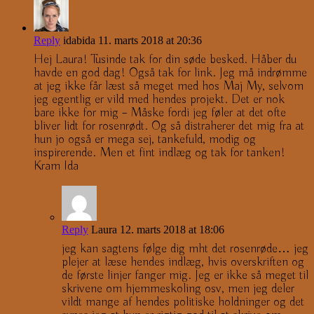
Reply
idabida
11. marts 2018 at 20:36
Hej Laura! Tusinde tak for din søde besked. Håber du
havde en god dag! Også tak for link. Jeg må indrømme
at jeg ikke får læst så meget med hos Maj My, selvom
jeg egentlig er vild med hendes projekt. Det er nok
bare ikke for mig – Måske fordi jeg føler at det ofte
bliver lidt for rosenrødt. Og så distraherer det mig fra at
hun jo også er mega sej, tankefuld, modig og
inspirerende. Men et fint indlæg og tak for tanken!
Kram Ida
Reply
Laura
12. marts 2018 at 18:06
jeg kan sagtens følge dig mht det rosenrøde… jeg
plejer at læse hendes indlæg, hvis overskriften og
de første linjer fanger mig. Jeg er ikke så meget til
skrivene om hjemmeskoling osv, men jeg deler
vildt mange af hendes politiske holdninger og det