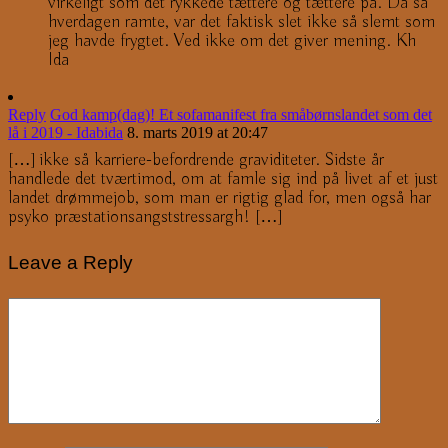
virkeligt som det rykkede tættere og tættere på. Da så
hverdagen ramte, var det faktisk slet ikke så slemt som
jeg havde frygtet. Ved ikke om det giver mening. Kh
Ida
Reply
God kamp(dag)! Et sofamanifest fra småbørnslandet som det
lå i 2019 - Idabida
8. marts 2019 at 20:47
[…] ikke så karriere-befordrende graviditeter. Sidste år
handlede det tværtimod, om at famle sig ind på livet af et just
landet drømmejob, som man er rigtig glad for, men også har
psyko præstationsangststressargh! […]
Leave a Reply