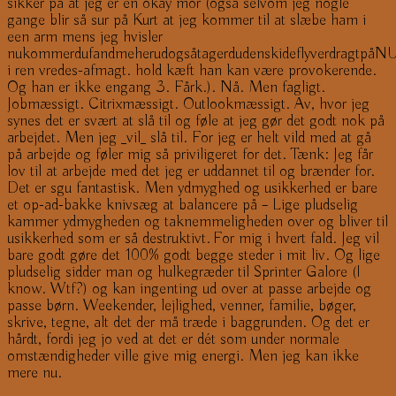
sikker på at jeg er en okay mor (også selvom jeg nogle
gange blir så sur på Kurt at jeg kommer til at slæbe ham i
een arm mens jeg hvisler
nukommerdufandmeherudogsåtagerdudenskideflyverdragtpåN
i ren vredes-afmagt. hold kæft han kan være provokerende.
Og han er ikke engang 3. Fårk.). Nå. Men fagligt.
Jobmæssigt. Citrixmæssigt. Outlookmæssigt. Av, hvor jeg
synes det er svært at slå til og føle at jeg gør det godt nok på
arbejdet. Men jeg _vil_ slå til. For jeg er helt vild med at gå
på arbejde og føler mig så priviligeret for det. Tænk: Jeg får
lov til at arbejde med det jeg er uddannet til og brænder for.
Det er sgu fantastisk. Men ydmyghed og usikkerhed er bare
et op-ad-bakke knivsæg at balancere på – Lige pludselig
kammer ydmygheden og taknemmeligheden over og bliver til
usikkerhed som er så destruktivt. For mig i hvert fald. Jeg vil
bare godt gøre det 100% godt begge steder i mit liv. Og lige
pludselig sidder man og hulkegræder til Sprinter Galore (I
know. Wtf?) og kan ingenting ud over at passe arbejde og
passe børn. Weekender, lejlighed, venner, familie, bøger,
skrive, tegne, alt det der må træde i baggrunden. Og det er
hårdt, fordi jeg jo ved at det er dét som under normale
omstændigheder ville give mig energi. Men jeg kan ikke
mere nu.