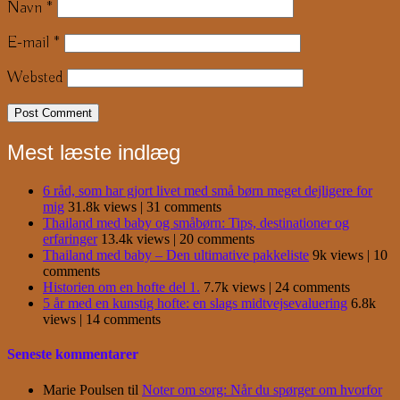
Navn
*
E-mail
*
Websted
Mest læste indlæg
6 råd, som har gjort livet med små børn meget dejligere for
mig
31.8k views
|
31 comments
Thailand med baby og småbørn: Tips, destinationer og
erfaringer
13.4k views
|
20 comments
Thailand med baby – Den ultimative pakkeliste
9k views
|
10
comments
Historien om en hofte del 1.
7.7k views
|
24 comments
5 år med en kunstig hofte: en slags midtvejsevaluering
6.8k
views
|
14 comments
Seneste kommentarer
Marie Poulsen
til
Noter om sorg: Når du spørger om hvorfor