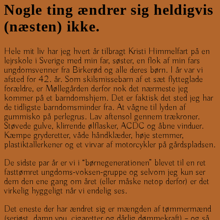
Nogle ting ændrer sig heldigvis
(næsten) ikke.
Hele mit liv har jeg hvert år tilbragt Kristi Himmelfart på en
lejrskole i Sverige med min far, søster, en flok af min fars
ungdomsvenner fra Birkerød og alle deres børn. I år var vi
afsted for 42. år. Som skilsmissebarn af et sæt flytteglade
forældre, er Møllegården derfor nok det nærmeste jeg
kommer på et barndomshjem. Det er faktisk det sted jeg har
de tidligste barndomsminder fra. At vågne til lyden af
gummisko på perlegrus. Lav aftensol gennem trækroner.
Støvede gulve, klirrende ølflasker, ACDC og åbne vinduer.
Kæmpe gryderetter, våde håndklæder, høje stemmer,
plastiktallerkener og et virvar af motorcykler på gårdspladsen.
De sidste par år er vi i “børnegenerationen” blevet til en ret
fasttømret ungdoms-voksen-gruppe og selvom jeg kun ser
dem den ene gang om året (eller måske netop derfor) er det
virkelig hyggeligt når vi endelig ses.
Det eneste der har ændret sig er mængden af tømmermænd
(seriøst. damn you, cigaretter og dårlig dømmekraft) – og så