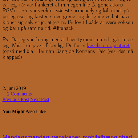
var jeg i år var flankeret af min egen lille 3. generations
PGV’er som var verdens sødeste armcandy og løb rundt på
perlegruset og kastede med grene -og det gode ved at have
klonet sig selv er jo, at jeg nu får lov til både at være voksen
og barn på samme tid. #lifehack
Ps. Da jeg var færdig med at have tømmermænd i går læste
jeg ‘Midt i en jazztid’ færdig. Derfor er
læselisten opdateret
(også med bla. Herman Bang og Kongens Fald (yes, der må
klappes))
2. juni 2019
2 Comments
Previous Post
Next Post
You Might Also Like
Mandagsmandag, venskaber, mobilafhængighed