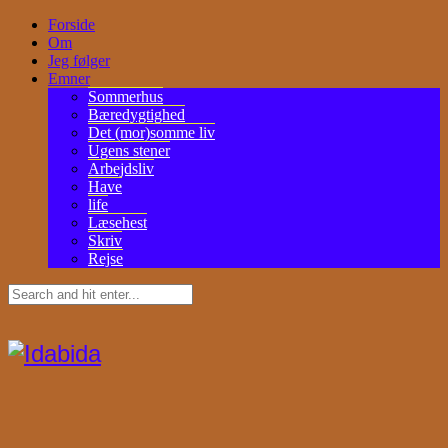
Forside
Om
Jeg følger
Emner
Sommerhus
Bæredygtighed
Det (mor)somme liv
Ugens stener
Arbejdsliv
Have
life
Læsehest
Skriv
Rejse