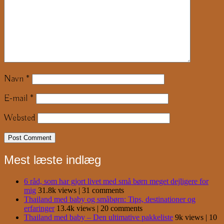
Navn
*
E-mail
*
Websted
Mest læste indlæg
6 råd, som har gjort livet med små børn meget dejligere for
mig
31.8k views
|
31 comments
Thailand med baby og småbørn: Tips, destinationer og
erfaringer
13.4k views
|
20 comments
Thailand med baby – Den ultimative pakkeliste
9k views
|
10