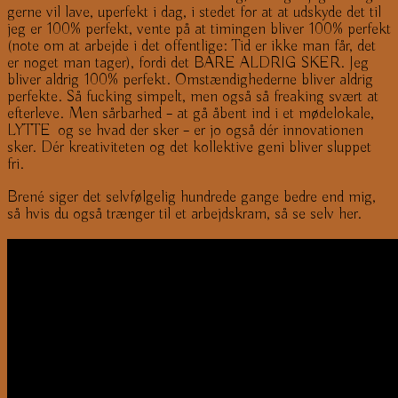
gerne vil lave, uperfekt i dag, i stedet for at at udskyde det til
jeg er 100% perfekt, vente på at timingen bliver 100% perfekt
(note om at arbejde i det offentlige: Tid er ikke man får, det
er noget man tager), fordi det BARE ALDRIG SKER. Jeg
bliver aldrig 100% perfekt. Omstændighederne bliver aldrig
perfekte. Så fucking simpelt, men også så freaking svært at
efterleve. Men sårbarhed – at gå åbent ind i et mødelokale,
LYTTE og se hvad der sker – er jo også dér innovationen
sker. Dér kreativiteten og det kollektive geni bliver sluppet
fri.
Brené siger det selvfølgelig hundrede gange bedre end mig,
så hvis du også trænger til et arbejdskram, så se selv her.