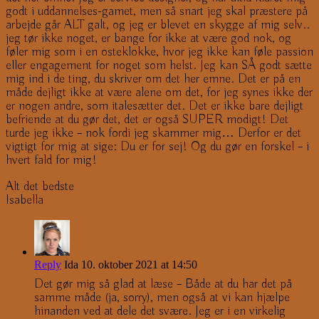
godt i uddannelses-gamet, men så snart jeg skal præstere på
arbejde går ALT galt, og jeg er blevet en skygge af mig selv..
jeg tør ikke noget, er bange for ikke at være god nok, og
føler mig som i en osteklokke, hvor jeg ikke kan føle passion
eller engagement for noget som helst. Jeg kan SÅ godt sætte
mig ind i de ting, du skriver om det her emne. Det er på en
måde dejligt ikke at være alene om det, for jeg synes ikke der
er nogen andre, som italesætter det. Det er ikke bare dejligt
befriende at du gør det, det er også SUPER modigt! Det
turde jeg ikke – nok fordi jeg skammer mig… Derfor er det
vigtigt for mig at sige: Du er for sej! Og du gør en forskel – i
hvert fald for mig!
Alt det bedste
Isabella
Reply
Ida
10. oktober 2021 at 14:50
Det gør mig så glad at læse – Både at du har det på
samme måde (ja, sorry), men også at vi kan hjælpe
hinanden ved at dele det svære. Jeg er i en virkelig