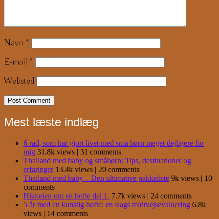
Navn
*
E-mail
*
Websted
Mest læste indlæg
6 råd, som har gjort livet med små børn meget dejligere for
mig
31.8k views
|
31 comments
Thailand med baby og småbørn: Tips, destinationer og
erfaringer
13.4k views
|
20 comments
Thailand med baby – Den ultimative pakkeliste
9k views
|
10
comments
Historien om en hofte del 1.
7.7k views
|
24 comments
5 år med en kunstig hofte: en slags midtvejsevaluering
6.8k
views
|
14 comments