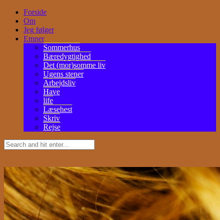
Forside
Om
Jeg følger
Emner
Sommerhus
Bæredygtighed
Det (mor)somme liv
Ugens stener
Arbejdsliv
Have
life
Læsehest
Skriv
Rejse