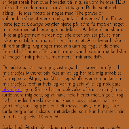
er fløjet totalt hen over hovedet på mig, selvom hendes TED
talks efterhånden har et par år på bagen. Bedre sent end
aldrig. Hendes motto er noget med ‘The power of
vulnarability’ og at være modig nok til at være sårbar. F.eks.
lærte jeg at
Courage
betyder hjerte på latin: At mod er noget
man gør med sit hjerte og sine følelser. At lytte til sin skam.
Ikke at gå gennem verden og lede efter beviser på, at man
ikke hører til, fordi man altid vil finde det. At selvværd ikke er
til forhandling. Og noget med at skam og frygt er de onde
fætre til sårbarhed. Dét var tiltrængt vand på min mølle. Ikke
så meget i mit privatliv, men mere i mit arbejdsliv.
De sidste par år – som jeg vist også har skrevet om før – har
mit arbejdsliv været påvirket af, at jeg har følt mig afkoblet
fra mig selv: At jeg har følt, at jeg skulle være en anden på
mit arbejde, fordi at hvis jeg var mig selv ville jeg nok bare
blive fyret
igen. Så jeg har en oplevelse af kun i små glimt at
turde være mig selv, og at have hele hjertet med, sige til (og
fra!) i møder, foreslå nye muligheder osv. I stedet har jeg
gemt mig væk og gjort en helt masse halvt, fordi jeg ikke
turde lægge den indsats i mit arbejde, som kun kommer, når
man har sig selv 100% med.
Sårbarhed. At stå i det åbne rum. At gøre noget jeg
virkelig