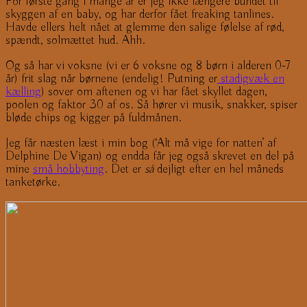
For første gang i mange år er jeg ikke længere bundet til
skyggen af en baby, og har derfor fået freaking tanlines.
Havde ellers helt nået at glemme den salige følelse af rød,
spændt, solmættet hud. Ahh.
Og så har vi voksne (vi er 6 voksne og 8 børn i alderen 0-7
år) frit slag når børnene (endelig! Putning er
stadigvæk en
kælling
) sover om aftenen og vi har fået skyllet dagen,
poolen og faktor 30 af os. Så hører vi musik, snakker, spiser
bløde chips og kigger på fuldmånen.
Jeg får næsten læst i min bog (‘Alt må vige for natten’ af
Delphine De Vigan) og endda får jeg også skrevet en del på
mine
små hobbyting
. Det er
så
dejligt efter en hel måneds
tanketørke.