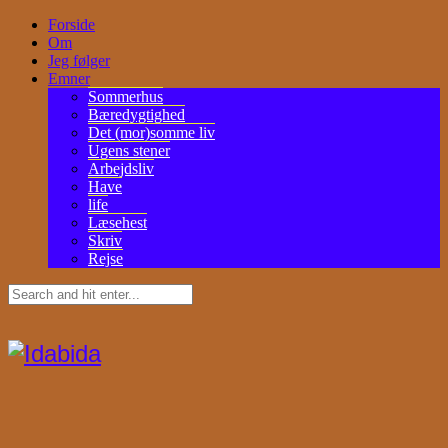
Forside
Om
Jeg følger
Emner
Sommerhus
Bæredygtighed
Det (mor)somme liv
Ugens stener
Arbejdsliv
Have
life
Læsehest
Skriv
Rejse