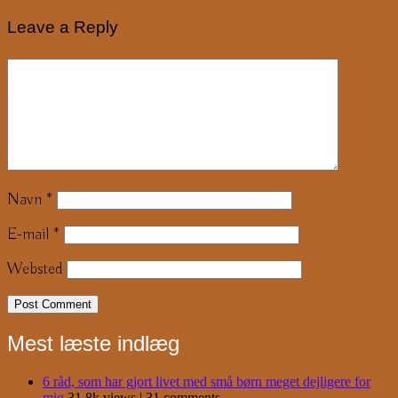
Leave a Reply
Navn
*
E-mail
*
Websted
Mest læste indlæg
6 råd, som har gjort livet med små børn meget dejligere for
mig
31.8k views
|
31 comments