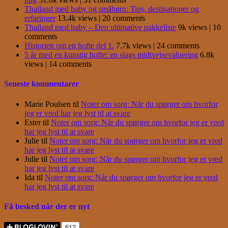
Thailand med baby og småbørn: Tips, destinationer og
erfaringer
13.4k views
|
20 comments
Thailand med baby – Den ultimative pakkeliste
9k views
|
10
comments
Historien om en hofte del 1.
7.7k views
|
24 comments
5 år med en kunstig hofte: en slags midtvejsevaluering
6.8k
views
|
14 comments
Seneste kommentarer
Marie Poulsen
til
Noter om sorg: Når du spørger om hvorfor
jeg er vred har jeg lyst til at svare
Ester
til
Noter om sorg: Når du spørger om hvorfor jeg er vred
har jeg lyst til at svare
Julie
til
Noter om sorg: Når du spørger om hvorfor jeg er vred
har jeg lyst til at svare
Julie
til
Noter om sorg: Når du spørger om hvorfor jeg er vred
har jeg lyst til at svare
Ida
til
Noter om sorg: Når du spørger om hvorfor jeg er vred
har jeg lyst til at svare
Få besked når der er nyt