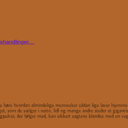
ngshandlinger…
ne høre hvordan almindelige mennesker sådan lige laver hjemmel
oget, som de sælger i netto, lidl og mange andre steder et giganti
ngpulver, der følger med, kan sikkert sagtens blandes med en ve