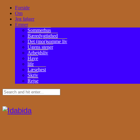
Forside
Om
Jeg følger
Emner
Sommerhus
Bæredygtighed
Det (mor)somme liv
Ugens stener
Arbejdsliv
Have
life
Læsehest
Skriv
Rejse