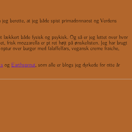
an jeg berette, at jeg både spist primadonnaost og Verdens
ret lækkert både fysisk og psykisk. Og så er jeg lettet over hvor
 frisk mozzarella er pt ret højt på ønskelisten. Jeg har brugt
 optur over burger med falaffelfars, vegansk creme fraiche,
ts
og
Earthsprout
, som alle er blogs jeg dyrkede for otte år