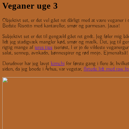
Veganer uge 3
Objektivt set, er det vel gået ret dårligt med at være veganer 
Bedste Risotto med kantareller, smør og parmesan. Jausa!
Subjektivt set er det til gengæld gået ret godt. Jeg føler mig b
lidt jeg stadigvæk mangler kød, smør og mælk. Det, jeg til gen
rigtig mange af
jeres tips
(seriøst, I er jo de vildeste veganerg
salat, sennep, avokado, bønnespirer og rød mojo. Ejmenaltså! 
Derudover har jeg lavet
kimchi
for første gang i flere år, hvilk
siden, da jeg boede i Århus, var vegetar,
flirtede lidt med raw 