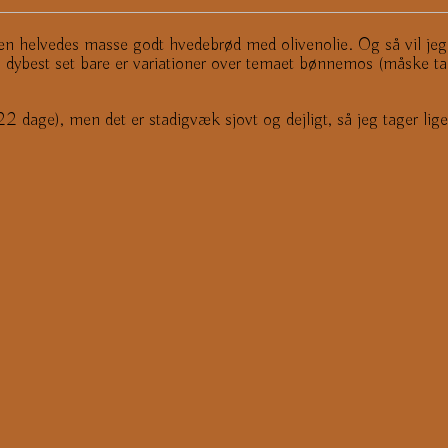
 en helvedes masse godt hvedebrød med olivenolie. Og så vil jeg m
dybest set bare er variationer over temaet bønnemos (måske tage
 22 dage), men det er stadigvæk sjovt og dejligt, så jeg tager lig