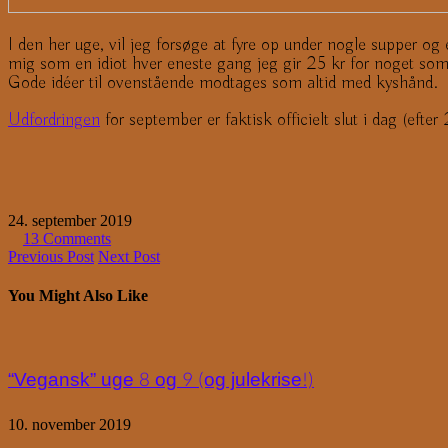
I den her uge, vil jeg forsøge at fyre op under nogle supper og
mig som en idiot hver eneste gang jeg gir 25 kr for noget som 
Gode idéer til ovenstående modtages som altid med kyshånd.
Udfordringen
for september er faktisk officielt slut i dag (efter
24. september 2019
13 Comments
Previous Post
Next Post
You Might Also Like
“Vegansk” uge 8 og 9 (og julekrise!)
10. november 2019