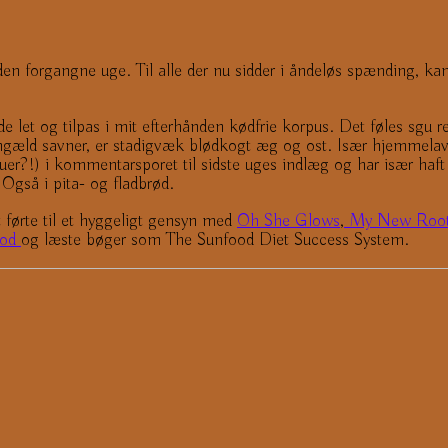
i den forgangne uge. Til alle der nu sidder i åndeløs spænding, k
åde let og tilpas i mit efterhånden kødfrie korpus. Det føles sgu 
gæld savner, er stadigvæk blødkogt æg og ost. Især hjemmelavet,
uruer?!) i kommentarsporet til sidste uges indlæg og har især haft
Også i pita- og fladbrød.
et førte til et hyggeligt gensyn med
Oh She Glows
,
My New Roo
food
og læste bøger som The Sunfood Diet Success System.