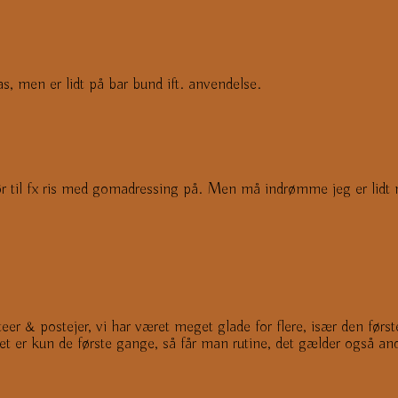
s, men er lidt på bar bund ift. anvendelse.
hør til fx ris med gomadressing på. Men må indrømme jeg er lidt 
teer & postejer, vi har været meget glade for flere, især den før
det er kun de første gange, så får man rutine, det gælder også and